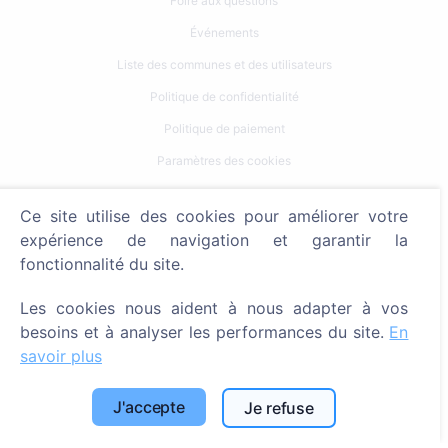
Foire aux questions
Événements
Liste des communes et des utilisateurs
Politique de confidentialité
Politique de paiement
Paramètres des cookies
Recherche
Ce site utilise des cookies pour améliorer votre
expérience de navigation et garantir la
Rechercher des défunts
fonctionnalité du site.
Rechercher des cimetières
Les cookies nous aident à nous adapter à vos
Services
besoins et à analyser les performances du site.
En
savoir plus
Contacts
J'accepte
Je refuse
SIA "CEMETY", LV40103618951
371 29144816