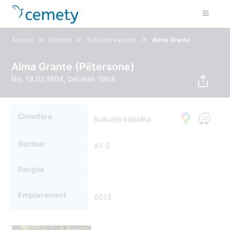
>
>
>
Accueil
Défunts
Kuiķules kapsēta
Alma Grante
Alma Grante (Pētersone)
Né: 19.03.1904, Décédé: 1968
Cimetière
Kuiķules kapsēta
Secteur
A1-2
Rangée
Emplacement
0013