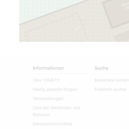
Alm
1
9
0
4 -
1
9
6
5
Informationen
Suche
Über CEMETY
Bestattete suchen
Häufig gestellte Fragen
Friedhöfe suchen
Veranstaltungen
Liste der Gemeinden und
Benutzer
Datenschutzrichtlinie