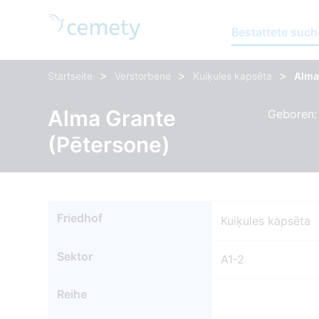
Bestattete suc
>
>
>
Startseite
Verstorbene
Kuiķules kapsēta
Alma
Alma Grante
Geboren: 
(Pētersone)
Friedhof
Kuiķules kapsēta
Sektor
A1-2
Reihe