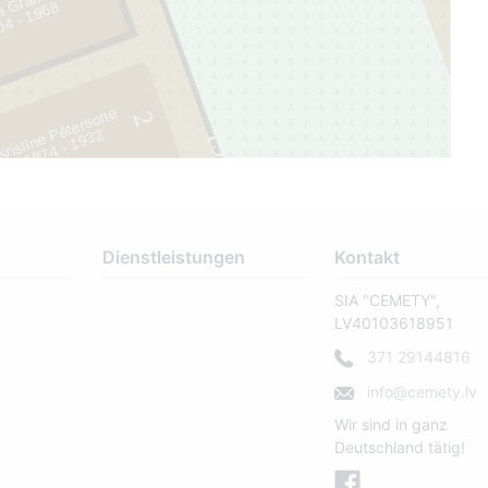
a Grante
8
Kristīne Pētersone
2
2
13
1
8
7
4 -
1
9
3
Dienstleistungen
Kontakt
SIA "CEMETY",
LV40103618951
371 29144816
info@cemety.lv
Wir sind in ganz
Deutschland tätig!