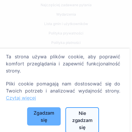
Najczęściej zadawane pytania
Wydarzenia
Lista gmin i użytkowników
Polityka prywatności
Polityka płatności
Ustawienia plików cookie
Ta strona używa plików cookie, aby poprawić
komfort przeglądania i zapewnić funkcjonalność
Szukaj
strony.
Szukaj zmarłych
Pliki cookie pomagają nam dostosować się do
Szukaj cmentarzy
Twoich potrzeb i analizować wydajność strony.
Czytaj więcej
Usługi
Zgadzam
Nie
Kontakty
się
zgadzam
SIA "CEMETY", LV40103618951
się