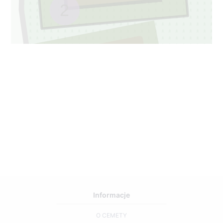
2
048A
1
49
Informacje
O CEMETY