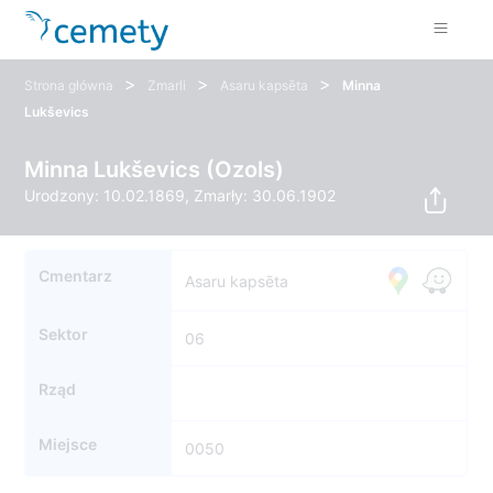
>
>
>
Strona główna
Zmarli
Asaru kapsēta
Minna
Lukševics
Minna Lukševics (Ozols)
Urodzony: 10.02.1869, Zmarły: 30.06.1902
Cmentarz
Asaru kapsēta
Sektor
06
Rząd
Miejsce
0050