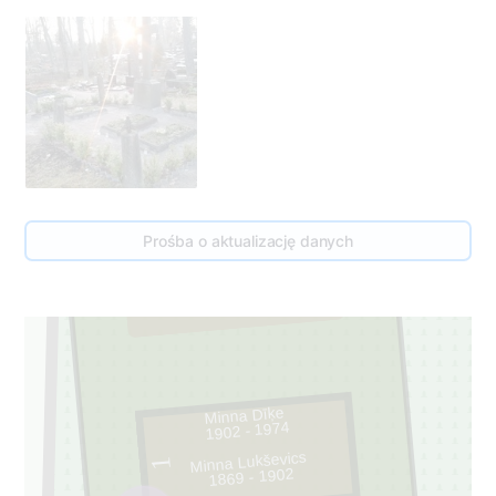
Prośba o aktualizację danych
50
2
Minna Dīķe
1902 - 1974
Minna Lukševics
1
1869 - 1902