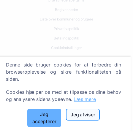
Ofte stillede spørgsmål
Begivenheder
Liste over kommuner og brugere
Privatlivspolitik
Betalingspolitik
Cookieindstillinger
Søg
Denne side bruger cookies for at forbedre din
browseroplevelse og sikre funktionaliteten på
Søg efter afdøde
siden.
Søg efter kirkegårde
Cookies hjælper os med at tilpasse os dine behov
Tjenester
og analysere sidens ydeevne.
Læs mere
Kontakt
Jeg
Jeg afviser
accepterer
SIA "CEMETY", LV40103618951
371 29144816