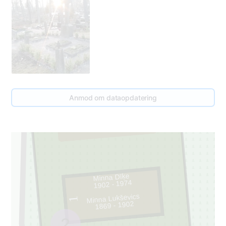
Anmod om dataopdatering
50
2
Minna Dīķe
1902 - 1974
Minna Lukševics
1
1869 - 1902
2