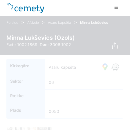
>
>
>
Forside
Afdøde
Asaru kapsēta
Minna Lukševics
Minna Lukševics (Ozols)
Født: 1002.1869, Død: 3006.1902
Kirkegård
Asaru kapsēta
Sektor
06
Række
Plads
0050