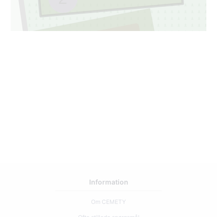
048A
1
49
Information
Om CEMETY