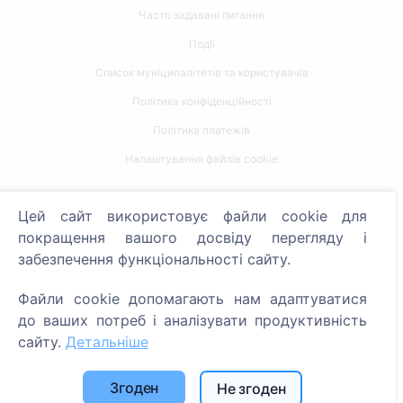
Часто задавані питання
Події
Список муніципалітетів та користувачів
Політика конфіденційності
Політика платежів
Налаштування файлів cookie
Пошук
Цей сайт використовує файли cookie для
Пошук померлих
покращення вашого досвіду перегляду і
забезпечення функціональності сайту.
Пошук кладовищ
Файли cookie допомагають нам адаптуватися
Послуги
до ваших потреб і аналізувати продуктивність
сайту.
Детальніше
Контакти
SIA "CEMETY", LV40103618951
Згоден
Не згоден