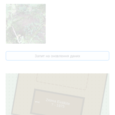
Запит на оновлення даних
1
2
Zelma Einblūte
1
? - 1975