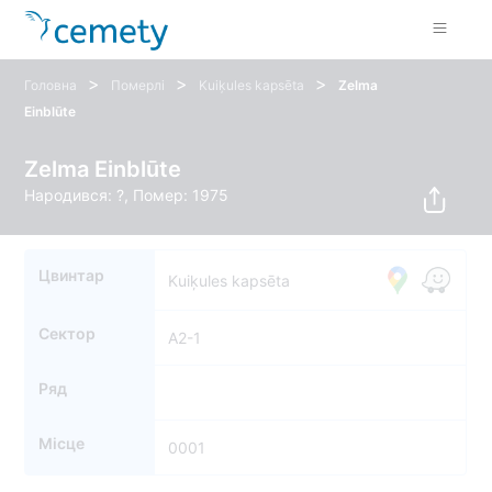
>
>
>
Головна
Померлі
Kuiķules kapsēta
Zelma
Einblūte
Zelma Einblūte
Народився: ?, Помер: 1975
Цвинтар
Kuiķules kapsēta
Сектор
A2-1
Ряд
Місце
0001