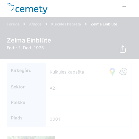
>
>
>
Forside
Afdøde
Kuiķules kapsēta
Zelma Einblūte
Zelma Einblūte
Født: ?, Død: 1975
Kirkegård
Kuiķules kapsēta
Sektor
A2-1
Række
Plads
0001