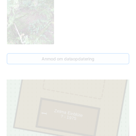
Anmod om dataopdatering
1
2
Zelma Einblūte
1
? - 1975