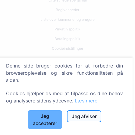
Ofte stillede spørgsmål
Begivenheder
Liste over kommuner og brugere
Privatlivspolitik
Betalingspolitik
Cookieindstillinger
Søg
Denne side bruger cookies for at forbedre din
browseroplevelse og sikre funktionaliteten på
Søg efter afdøde
siden.
Søg efter kirkegårde
Cookies hjælper os med at tilpasse os dine behov
Tjenester
og analysere sidens ydeevne.
Læs mere
Kontakt
Jeg
Jeg afviser
accepterer
SIA "CEMETY", LV40103618951
371 29144816