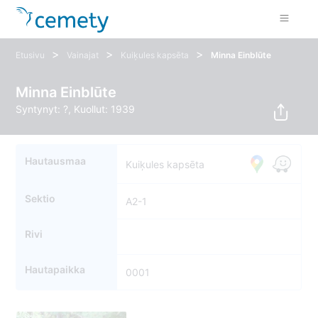
>
>
>
Etusivu
Vainajat
Kuiķules kapsēta
Minna Einblūte
Minna Einblūte
Syntynyt: ?, Kuollut: 1939
Hautausmaa
Kuiķules kapsēta
Sektio
A2-1
Rivi
Hautapaikka
0001