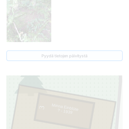
Pyydä tietojen päivitystä
Minna Einblūte
3
? - 1939