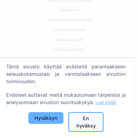
Usein kysytyt kysymykset
Tapahtumat
Kuntaluettelo ja käyttäjät
Tietosuojakäytäntö
Maksukäytäntö
Evästeasetukset
Haku
Tämä sivusto käyttää evästeitä parantaakseen
selauskokemustasi ja varmistaakseen sivuston
Etsi vainajia
toimivuuden.
Etsi hautausmaita
Evästeet auttavat meitä mukautumaan tarpeisiisi ja
Palvelut
analysoimaan sivuston suorituskykyä.
Lue lisää
Yhteystiedot
Hyväksyn
En
hyväksy
SIA "CEMETY", LV40103618951
371 29144816