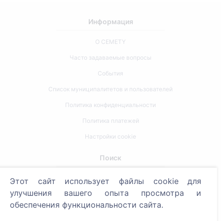
Информация
О CEMETY
Часто задаваемые вопросы
События
Список муниципалитетов и пользователей
Политика конфиденциальности
Политика платежей
Настройки cookie
Поиск
Поиск усопших
Этот сайт использует файлы cookie для
улучшения вашего опыта просмотра и
Поиск кладбищ
обеспечения функциональности сайта.
Услуги