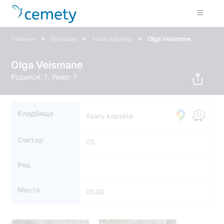
>
>
>
Главная
Усопшие
Asaru kapsēta
Olga Veismane
Olga Veismane
Родился: ?, Умер: ?
Кладбище
Asaru kapsēta
Сектор
05
Ряд
Место
0040