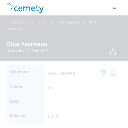
>
>
>
Strona główna
Zmarli
Asaru kapsēta
Olga
Veismane
Olga Veismane
Urodzony: ?, Zmarły: ?
Cmentarz
Asaru kapsēta
Sektor
05
Rząd
Miejsce
0040