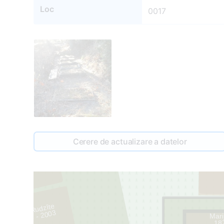
Loc
0017
2
Cerere de actualizare a datelor
2
Elza Rudzīte
1899 - 2003
Mari
1
18