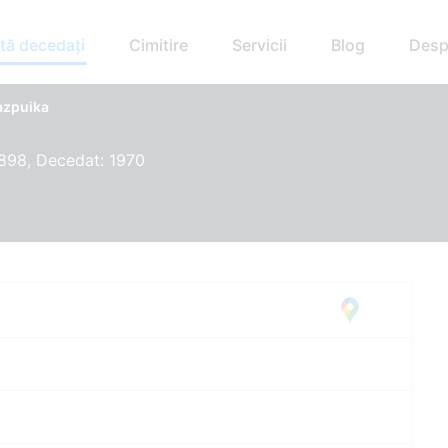
tă decedați
Cimitire
Servicii
Blog
Desp
azpuika
898, Decedat: 1970