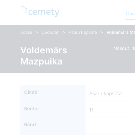
Cau
>
>
>
Acasă
Decedați
Asaru kapsēta
Voldemārs M
Voldemārs
Născut: 1
Mazpuika
Cimitir
Asaru kapsēta
Sector
11
Rând