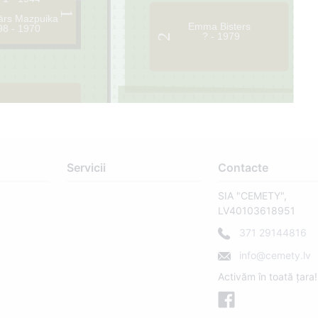
1
ārs Mazpuika
Emma Bisters
98 - 1970
? - 1979
2
2
Servicii
Contacte
SIA "CEMETY",
LV40103618951
17
371 29144816
info@cemety.lv
Activăm în toată țara!