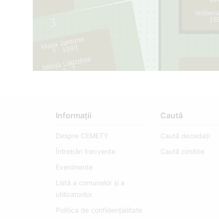
Voldem
18
3
Maija Jantone
? - 1993
Marija Lagzdiņa
1
? - ?
2
Informații
Caută
Despre CEMETY
Caută decedați
Întrebări frecvente
Caută cimitire
Evenimente
Listă a comunelor și a
utilizatorilor
Politica de confidențialitate