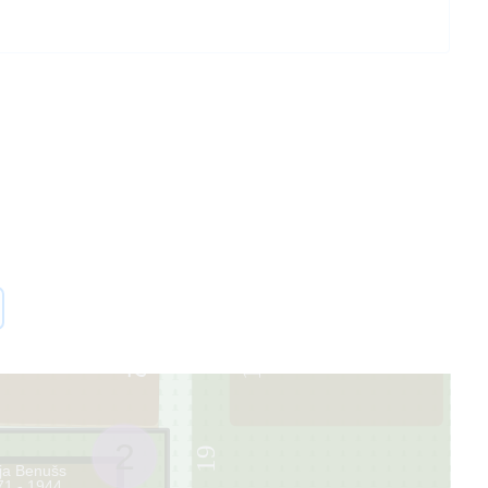
017A
2
1
2
19
ja Benušs
71 - 1944