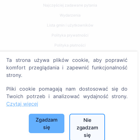
Najczęściej zadawane pytania
Wydarzenia
Lista gmin i użytkowników
Polityka prywatności
Polityka płatności
Ustawienia plików cookie
Ta strona używa plików cookie, aby poprawić
komfort przeglądania i zapewnić funkcjonalność
Szukaj
strony.
Szukaj zmarłych
Pliki cookie pomagają nam dostosować się do
Szukaj cmentarzy
Twoich potrzeb i analizować wydajność strony.
Czytaj więcej
Usługi
Zgadzam
Nie
Kontakty
się
zgadzam
SIA "CEMETY", LV40103618951
się