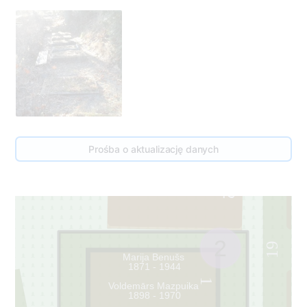
017A
Prośba o aktualizację danych
2
2
19
Marija Benušs
1871 - 1944
1
Voldemārs Mazpuika
1898 - 1970