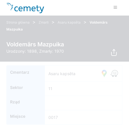
>
>
>
Strona główna
Zmarli
Asaru kapsēta
Voldemārs
Mazpuika
Voldemārs Mazpuika
Urodzony: 1898, Zmarły: 1970
Cmentarz
Asaru kapsēta
Sektor
11
Rząd
Miejsce
0017