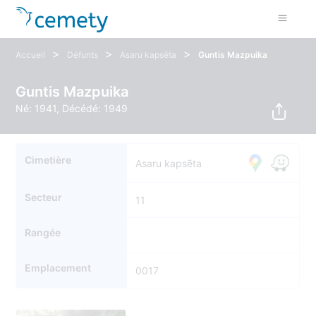
>
>
>
Accueil
Défunts
Asaru kapsēta
Guntis Mazpuika
Guntis Mazpuika
Né: 1941, Décédé: 1949
Cimetière
Asaru kapsēta
Secteur
11
Rangée
Emplacement
0017