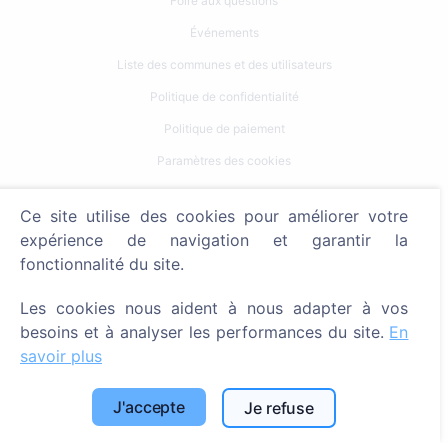
Foire aux questions
Événements
Liste des communes et des utilisateurs
Politique de confidentialité
Politique de paiement
Paramètres des cookies
Recherche
Ce site utilise des cookies pour améliorer votre
expérience de navigation et garantir la
Rechercher des défunts
fonctionnalité du site.
Rechercher des cimetières
Les cookies nous aident à nous adapter à vos
Services
besoins et à analyser les performances du site.
En
savoir plus
Contacts
J'accepte
Je refuse
SIA "CEMETY", LV40103618951
371 29144816