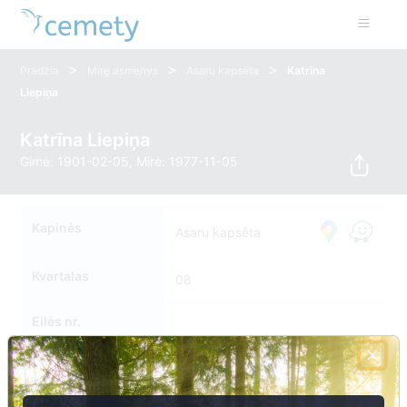
>
>
>
Pradžia
Mirę asmenys
Asaru kapsēta
Katrīna
Liepiņa
Katrīna Liepiņa
Gimė: 1901-02-05, Mirė: 1977-11-05
Kapinės
Asaru kapsēta
Kvartalas
08
Eilės nr.
Kapavietės nr.
0112