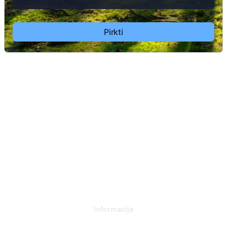
112
Vidvuds Binders
Pirkti
1938 - 2025
2
Otto Liepiņš
1900 - 1980
2
Informacija