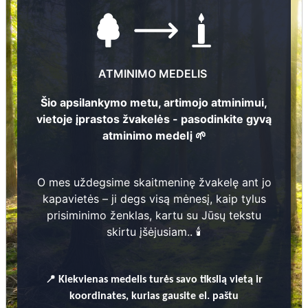
111
ATMINIMO MEDELIS
Šio apsilankymo metu, artimojo atminimui,
vietoje įprastos žvakelės - pasodinkite gyvą
atminimo medelį 🌱
Nuotraukų ir duomenų atnaujinimas
O mes uždegsime skaitmeninę žvakelę ant jo
kapavietės – ji degs visą mėnesį, kaip tylus
prisiminimo ženklas, kartu su Jūsų tekstu
skirtu įšėjusiam.. 🕯️
Katrīna Liepiņa
📍
Kiekvienas
medelis turės savo tikslią vietą ir
1901 - 1977
1
koordinates, kurias gausite el. paštu