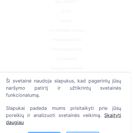
Apie CEMETY
D.U.K.
Įvykiai
Savivaldybių sąrašas
Privatumo politika
Mokėjimų politika
ES projektai
Slapukų nustatymai
Ši svetainė naudoja slapukus, kad pagerintų jūsų
Paieška
naršymo patirtį ir užtikrintų svetainės
Velionių paieška
funkcionalumą.
Kapinių paieška
Slapukai padeda mums prisitaikyti prie jūsų
poreikių ir analizuoti svetainės veikimą.
Skaityti
Paslaugos
daugiau
Kontaktai