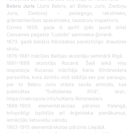
Bebru
Juris
(Juris Bebris, arī Bideru Juris, Ziedoņu
Juris, Ziedons) – pedagogs, rakstnieks,
grāmatniecības apskatnieks, tautskolu inspektors.
Dzimis 1859. gada 6. aprīlī (pēc jaunā stila)
Cesvaines pagasta "Ludzēs" saimnieka ģimenē.
1873. gadā beidzis Kārzdabas pareizticīgo draudzes
skolu.
1876-1881 mācījies Baltijas skolotāju seminārā Rīgā.
1881-1888 skolotājs Rucavā. Šajā laikā viņu
iespaidoja Rucavas mācītāja Karla Rīmšneidera
personība, kura dzimtu viņš stādīja sev par paraugu,
par to Bebru Juris stāsta savās atmiņās, kas
publicētas "Svētdienas Rītā", skat.:
https://nekropole.info/lv/Karls-Rimsneiders
1888-1903 elementārskolas pārzinis Palangā,
brīvprātīgi izpildījis arī ērģelnieka pienākumus,
iemācījās lietuviešu valodu.
1903-1915 elementārskolas pārzinis Liepājā.