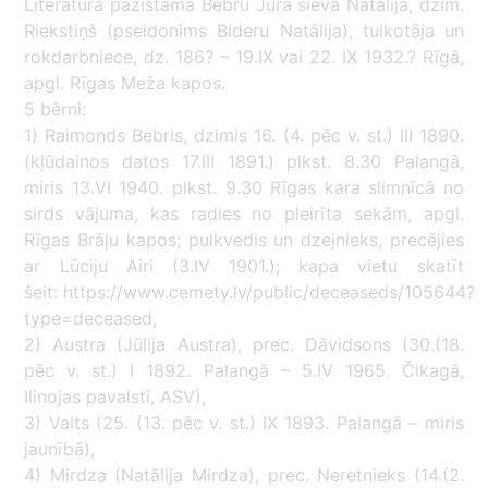
Literatūrā pazīstama Bebru Jura sieva Natālija, dzim.
Riekstiņš (pseidonīms Bideru Natālija), tulkotāja un
rokdarbniece, dz. 186? – 19.IX vai 22. IX 1932.? Rīgā,
apgl. Rīgas Meža kapos.
5 bērni:
1) Raimonds Bebris, dzimis 16. (4. pēc v. st.) III 1890.
(kļūdainos datos 17.III 1891.) plkst. 8.30 Palangā,
miris 13.VI 1940. plkst. 9.30 Rīgas kara slimnīcā no
sirds vājuma, kas radies no pleirīta sekām, apgl.
Rīgas Brāļu kapos; pulkvedis un dzejnieks, precējies
ar Lūciju Airi (3.IV 1901.); kapa vietu skatīt
šeit: https://www.cemety.lv/public/deceaseds/105644?
type=deceased,
2) Austra (Jūlija Austra), prec. Dāvidsons (30.(18.
pēc v. st.) I 1892. Palangā – 5.IV 1965. Čikagā,
Ilinojas pavalstī, ASV),
3) Valts (25. (13. pēc v. st.) IX 1893. Palangā – miris
jaunībā),
4) Mirdza (Natālija Mirdza), prec. Neretnieks (14.(2.