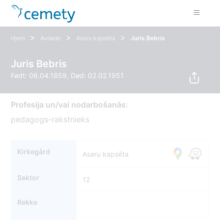
>
>
>
Hjem
Avdøde
Asaru kapsēta
Juris Bebris
Juris Bebris
Født: 06.04.1859, Død: 02.02.1951
Profesija un/vai nodarbošanās:
pedagogs-rakstnieks
Kirkegård
Asaru kapsēta
Sektor
12
Rekke