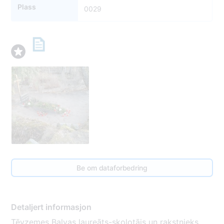
Plass
0029
Be om dataforbedring
Detaljert informasjon
Tēvzemes Balvas laureāts-skolotājs un rakstnieks.