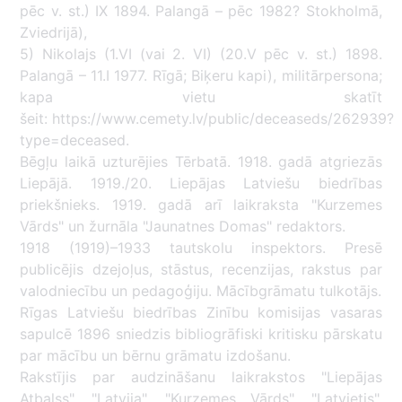
pēc v. st.) IX 1894. Palangā – pēc 1982? Stokholmā,
Zviedrijā),
5) Nikolajs (1.VI (vai 2. VI) (20.V pēc v. st.) 1898.
Palangā – 11.I 1977. Rīgā; Biķeru kapi), militārpersona;
kapa vietu skatīt
šeit: https://www.cemety.lv/public/deceaseds/262939?
type=deceased.
Bēgļu laikā uzturējies Tērbatā. 1918. gadā atgriezās
Liepājā. 1919./20. Liepājas Latviešu biedrības
priekšnieks. 1919. gadā arī laikraksta "Kurzemes
Vārds" un žurnāla "Jaunatnes Domas" redaktors.
1918 (1919)–1933 tautskolu inspektors. Presē
publicējis dzejoļus, stāstus, recenzijas, rakstus par
valodniecību un pedagoģiju. Mācībgrāmatu tulkotājs.
Rīgas Latviešu biedrības Zinību komisijas vasaras
sapulcē 1896 sniedzis bibliogrāfiski kritisku pārskatu
par mācību un bērnu grāmatu izdošanu.
Rakstījis par audzināšanu laikrakstos "Liepājas
Atbalss", "Latvija", "Kurzemes Vārds", "Latvietis",