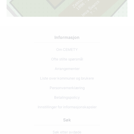
4
Ieva Švarcs
?
1
8
9
6
-
1
9
7
?
-
Informasjon
Om CEMETY
Ofte stilte spørsmål
Arrangementer
Liste over kommuner og brukere
Personvernerklæring
Betalingspolicy
Innstillinger for informasjonskapsler
Søk
Søk etter avdøde