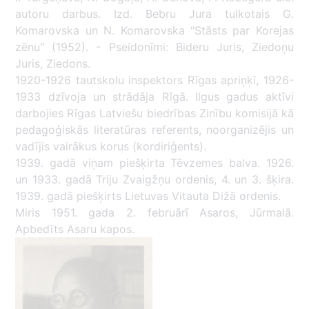
autoru darbus. Izd. Bebru Jura tulkotais G.
Komarovska un N. Komarovska "Stāsts par Korejas
zēnu" (1952). - Pseidonīmi: Bideru Juris, Ziedoņu
Juris, Ziedons.
1920-1926 tautskolu inspektors Rīgas apriņķī, 1926-
1933 dzīvoja un strādāja Rīgā. Ilgus gadus aktīvi
darbojies Rīgas Latviešu biedrības Zinību komisijā kā
pedagoģiskās literatūras referents, noorganizējis un
vadījis vairākus korus (kordiriģents).
1939. gadā viņam piešķirta Tēvzemes balva. 1926.
un 1933. gadā Triju Zvaigžņu ordenis, 4. un 3. šķira.
1939. gadā piešķirts Lietuvas Vitauta Dižā ordenis.
Miris 1951. gada 2. februārī Asaros, Jūrmalā.
Apbedīts Asaru kapos.