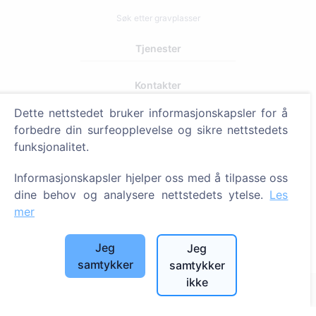
Søk etter gravplasser
Tjenester
Kontakter
SIA "CEMETY", LV40103618951
Dette nettstedet bruker informasjonskapsler for å
forbedre din surfeopplevelse og sikre nettstedets
371 29144816
funksjonalitet.
info@cemety.lv
Vi opererer over hele landet!
Informasjonskapsler hjelper oss med å tilpasse oss
dine behov og analysere nettstedets ytelse.
Les
mer
Jeg
Jeg
Administratorer
samtykker
samtykker
ikke
© 2013 - 2026 Cemety Alle rettigheter forbeholdt
Personvern og vilkår.