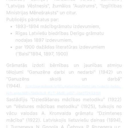
"Latvijas Vēstnesis", žurnālos "Austrums", "Izglītības
Ministrijas Mēnešraksts" un citur.
Publicējis pārskatus par:
1893–1894 mācībgrāmatu izdevumiem,
Rīgas Latviešu biedrības Derīgu grāmatu
nodaļas 1897 izdevumiem,
par 1900 dažādas literatūras izdevumiem
(“Balsī”1894, 1897, 1900)
Grāmatās izdoti bērnības un jaunības atmiņu
tēlojumi "Ganuzēna darbi un nedarbi" (1942) un
"Ganuzēns skolā un darbā"
(1944).
http://www.ibook.lv/BD_ganuzena-darbi-un-nedarbi-bebru-
juris.aspx?BID=f6d9c8c8-f1c7-46d8-ad57-4ba0724331b1
Sastādījis "Dziedāšanas mācības metodiku" (1922)
un "Vēstures mācības metodiku" (1925), tulkojis no
vācu valodas A. Kronvalda grāmatu "Dzimtenes
mācība" (1922). Latviskojis lietuviešu dainas (1894),
I. Turgeņeva, N. Gogoļa, A. Čehova, P. Rozegera u.c.