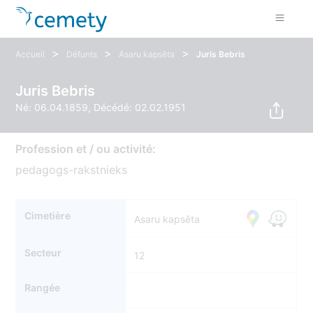
>
>
>
Accueil
Défunts
Asaru kapsēta
Juris Bebris
Juris Bebris
Né: 06.04.1859, Décédé: 02.02.1951
Profession et / ou activité:
pedagogs-rakstnieks
Cimetière
Asaru kapsēta
Secteur
12
Rangée