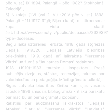
pēc v. st.) IX 1894. Palangā – pēc 1982? Stokholmā,
Zviedrijā),
5) Nikolajs (1.VI (vai 2. VI) (20.V pēc v. st.) 1898.
Palangā – 11.I 1977. Rīgā; Biķeru kapi), militārpersona;
kapa vietu skatīt
šeit: https://www.cemety.lv/public/deceaseds/262939?
type=deceased.
Bēgļu laikā uzturējies Tērbatā. 1918. gadā atgriezās
Liepājā. 1919./20. Liepājas Latviešu biedrības
priekšnieks. 1919. gadā arī laikraksta "Kurzemes
Vārds" un žurnāla "Jaunatnes Domas" redaktors.
1918 (1919)–1933 tautskolu inspektors. Presē
publicējis dzejoļus, stāstus, recenzijas, rakstus par
valodniecību un pedagoģiju. Mācībgrāmatu tulkotājs.
Rīgas Latviešu biedrības Zinību komisijas vasaras
sapulcē 1896 sniedzis bibliogrāfiski kritisku pārskatu
par mācību un bērnu grāmatu izdošanu.
Rakstījis par audzināšanu laikrakstos "Liepājas
Atbalss", "Latvija", "Kurzemes Vārds", "Latvietis",