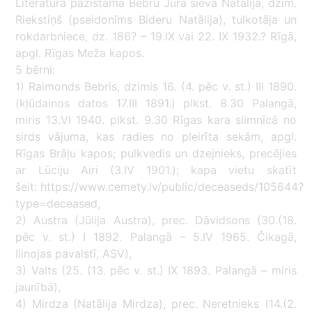
Literatūrā pazīstama Bebru Jura sieva Natālija, dzim.
Riekstiņš (pseidonīms Bideru Natālija), tulkotāja un
rokdarbniece, dz. 186? – 19.IX vai 22. IX 1932.? Rīgā,
apgl. Rīgas Meža kapos.
5 bērni:
1) Raimonds Bebris, dzimis 16. (4. pēc v. st.) III 1890.
(kļūdainos datos 17.III 1891.) plkst. 8.30 Palangā,
miris 13.VI 1940. plkst. 9.30 Rīgas kara slimnīcā no
sirds vājuma, kas radies no pleirīta sekām, apgl.
Rīgas Brāļu kapos; pulkvedis un dzejnieks, precējies
ar Lūciju Airi (3.IV 1901.); kapa vietu skatīt
šeit: https://www.cemety.lv/public/deceaseds/105644?
type=deceased,
2) Austra (Jūlija Austra), prec. Dāvidsons (30.(18.
pēc v. st.) I 1892. Palangā – 5.IV 1965. Čikagā,
Ilinojas pavalstī, ASV),
3) Valts (25. (13. pēc v. st.) IX 1893. Palangā – miris
jaunībā),
4) Mirdza (Natālija Mirdza), prec. Neretnieks (14.(2.