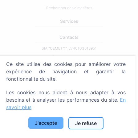
Rechercher des cimetières
Services
Contacts
SIA "CEMETY", LV40103618951
371 29144816
Ce site utilise des cookies pour améliorer votre
info@cemety.lv
expérience de navigation et garantir la
Nous intervenons dans tout le pays !
fonctionnalité du site.
Les cookies nous aident à nous adapter à vos
besoins et à analyser les performances du site.
En
savoir plus
Administrateurs
J'accepte
Je refuse
© 2013 - 2026 Cemety Tous droits réservés
Politique de confidentialité et conditions.