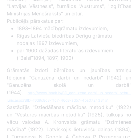
"Latvijas Vēstnesis", žurnālos "Austrums", "Izglītības
Ministrijas Mēnešraksts" un citur.
Publicējis pārskatus par:
1893–1894 mācībgrāmatu izdevumiem,
Rīgas Latviešu biedrības Derīgu grāmatu
nodaļas 1897 izdevumiem,
par 1900 dažādas literatūras izdevumiem
(“Balsī”1894, 1897, 1900)
Grāmatās izdoti bērnības un jaunības atmiņu
tēlojumi "Ganuzēna darbi un nedarbi" (1942) un
"Ganuzēns skolā un darbā"
(1944).
http://www.ibook.lv/BD_ganuzena-darbi-un-nedarbi-bebru-
juris.aspx?BID=f6d9c8c8-f1c7-46d8-ad57-4ba0724331b1
Sastādījis "Dziedāšanas mācības metodiku" (1922)
un "Vēstures mācības metodiku" (1925), tulkojis no
vācu valodas A. Kronvalda grāmatu "Dzimtenes
mācība" (1922). Latviskojis lietuviešu dainas (1894),
I. Turgeņeva, N. Gogoļa, A. Čehova, P. Rozegera u.c.