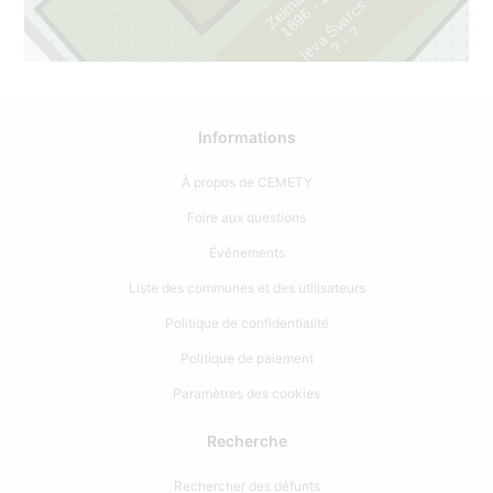
4
Ieva Švarcs
?
1
8
9
6
-
1
9
7
?
-
Informations
À propos de CEMETY
Foire aux questions
Événements
Liste des communes et des utilisateurs
Politique de confidentialité
Politique de paiement
Paramètres des cookies
Recherche
Rechercher des défunts