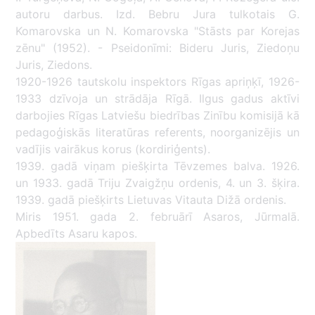
autoru darbus. Izd. Bebru Jura tulkotais G.
Komarovska un N. Komarovska "Stāsts par Korejas
zēnu" (1952). - Pseidonīmi: Bideru Juris, Ziedoņu
Juris, Ziedons.
1920-1926 tautskolu inspektors Rīgas apriņķī, 1926-
1933 dzīvoja un strādāja Rīgā. Ilgus gadus aktīvi
darbojies Rīgas Latviešu biedrības Zinību komisijā kā
pedagoģiskās literatūras referents, noorganizējis un
vadījis vairākus korus (kordiriģents).
1939. gadā viņam piešķirta Tēvzemes balva. 1926.
un 1933. gadā Triju Zvaigžņu ordenis, 4. un 3. šķira.
1939. gadā piešķirts Lietuvas Vitauta Dižā ordenis.
Miris 1951. gada 2. februārī Asaros, Jūrmalā.
Apbedīts Asaru kapos.