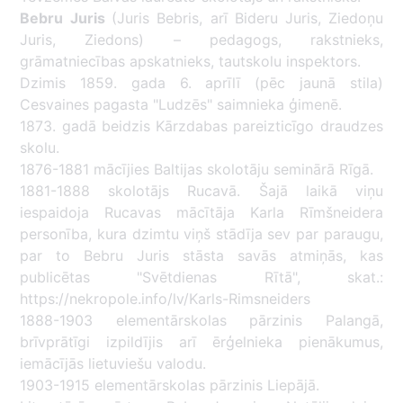
Bebru
Juris
(Juris Bebris, arī Bideru Juris, Ziedoņu
Juris, Ziedons) – pedagogs, rakstnieks,
grāmatniecības apskatnieks, tautskolu inspektors.
Dzimis 1859. gada 6. aprīlī (pēc jaunā stila)
Cesvaines pagasta "Ludzēs" saimnieka ģimenē.
1873. gadā beidzis Kārzdabas pareizticīgo draudzes
skolu.
1876-1881 mācījies Baltijas skolotāju seminārā Rīgā.
1881-1888 skolotājs Rucavā. Šajā laikā viņu
iespaidoja Rucavas mācītāja Karla Rīmšneidera
personība, kura dzimtu viņš stādīja sev par paraugu,
par to Bebru Juris stāsta savās atmiņās, kas
publicētas "Svētdienas Rītā", skat.:
https://nekropole.info/lv/Karls-Rimsneiders
1888-1903 elementārskolas pārzinis Palangā,
brīvprātīgi izpildījis arī ērģelnieka pienākumus,
iemācījās lietuviešu valodu.
1903-1915 elementārskolas pārzinis Liepājā.