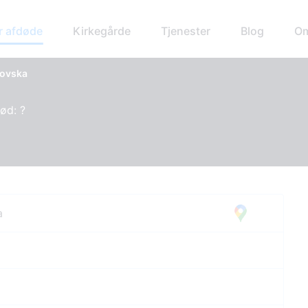
r afdøde
Kirkegårde
Tjenester
Blog
Om
kovska
Død: ?
a