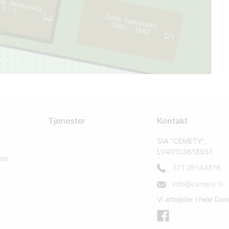
ete Jaskovska
? - ?
Jurijs Jaskovskis
3
1982 - 1982
5
Tjenester
Kontakt
SIA "CEMETY",
LV40103618951
rde
371 29144816
info@cemety.lv
Vi arbejder i hele Da