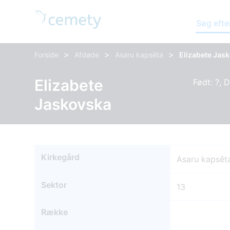
Søg efte
>
>
>
Forside
Afdøde
Asaru kapsēta
Elizabete Jas
Elizabete
Født: ?, 
Jaskovska
Kirkegård
Asaru kapsēt
Sektor
13
Række