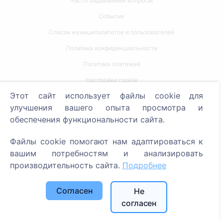
Часто задаваемые вопросы
События
Список муниципалитетов и пользователей
Политика конфиденциальности
Политика платежей
Настройки cookie
Этот сайт использует файлы cookie для
Поиск
улучшения вашего опыта просмотра и
обеспечения функциональности сайта.
Поиск усопших
Поиск кладбищ
Файлы cookie помогают нам адаптироваться к
вашим потребностям и анализировать
Услуги
производительность сайта.
Подробнее
Контакты
Согласен
Не
согласен
SIA "CEMETY", LV40103618951
371 29144816