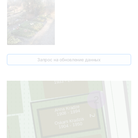
59
Запрос на обновление данных
Irēna Bumbure
3
1933 - 2023
2
Anna Kradze
1908 - 1994
2
Oskars Kradzis
1904 - 1950