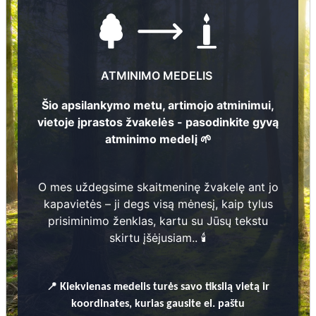
ATMINIMO MEDELIS
Šio apsilankymo metu, artimojo atminimui,
59
vietoje įprastos žvakelės - pasodinkite gyvą
atminimo medelį 🌱
Nuotraukų ir duomenų atnaujinimas
O mes uždegsime skaitmeninę žvakelę ant jo
Irēna Bumbure
3
1933 - 2023
kapavietės – ji degs visą mėnesį, kaip tylus
prisiminimo ženklas, kartu su Jūsų tekstu
skirtu įšėjusiam.. 🕯️
2
Anna Kradze
1908 - 1994
2
📍
Kiekvienas
medelis turės savo tikslią vietą ir
Oskars Kradzis
1904 - 1950
koordinates, kurias gausite el. paštu