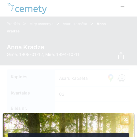
>
>
>
Pradžia
Mirę asmenys
Asaru kapsēta
Anna
Kradze
Anna Kradze
Gimė: 1908-01-12, Mirė: 1994-10-11
Kapinės
Asaru kapsēta
Kvartalas
02
Eilės nr.
Kapavietės nr.
0058