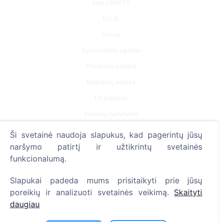
Apie CEMETY
D.U.K.
Įvykiai
Savivaldybių sąrašas
Privatumo politika
Mokėjimų politika
ES projektai
Slapukų nustatymai
Ši svetainė naudoja slapukus, kad pagerintų jūsų
Paieška
naršymo patirtį ir užtikrintų svetainės
Velionių paieška
funkcionalumą.
Kapinių paieška
Slapukai padeda mums prisitaikyti prie jūsų
poreikių ir analizuoti svetainės veikimą.
Skaityti
Paslaugos
daugiau
Kontaktai