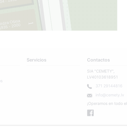
04 - 1950
irdza Ošiņa
1
1935 - 2000
58
Servicios
Contactos
SIA "CEMETY",
LV40103618951
os
371 29144816
info@cemety.lv
¡Operamos en todo el