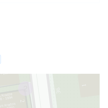
59
Bumbure
3
 - 2023
1
2
36
 Kradze
8 - 1994
2
rs Kradzis