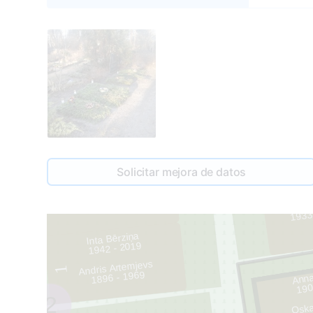
Solicitar mejora de datos
052A
Irēna 
2
1933
Inta Bērziņa
1942 - 2019
Andris Artemjevs
1
Anna
1896 - 1969
190
2
Oska