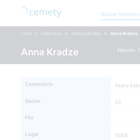
Buscar fallecido
>
>
>
Inicio
Fallecidos
Asaru kapsēta
Anna Kradze
Anna Kradze
Nacido: 1
Cementerio
Asaru kap
Sector
02
Fila
Lugar
0058