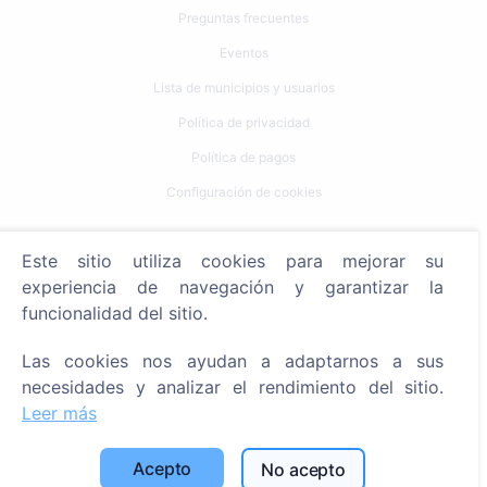
Preguntas frecuentes
Eventos
Lista de municipios y usuarios
Política de privacidad
Política de pagos
Configuración de cookies
Búsqueda
Este sitio utiliza cookies para mejorar su
Buscar fallecidos
experiencia de navegación y garantizar la
funcionalidad del sitio.
Buscar cementerios
Las cookies nos ayudan a adaptarnos a sus
Servicios
necesidades y analizar el rendimiento del sitio.
Leer más
Contactos
SIA "CEMETY", LV40103618951
Acepto
No acepto