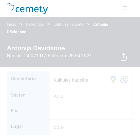
>
>
>
Inicio
Fallecidos
Kuiķules kapsēta
Antonija
Dāvidsone
Antonija Dāvidsone
Nacido: 24.07.1917, Fallecido: 26.04.1927
Cementerio
Kuiķules kapsēta
Sector
A1-2
Fila
Lugar
0047