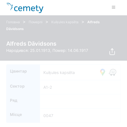
>
>
>
Головна
Померлі
Kuiķules kapsēta
Alfreds
Dāvidsons
Alfreds Dāvidsons
Народився: 25.01.1913, Помер: 14.06.1917
Цвинтар
Kuiķules kapsēta
Сектор
A1-2
Ряд
Місце
0047