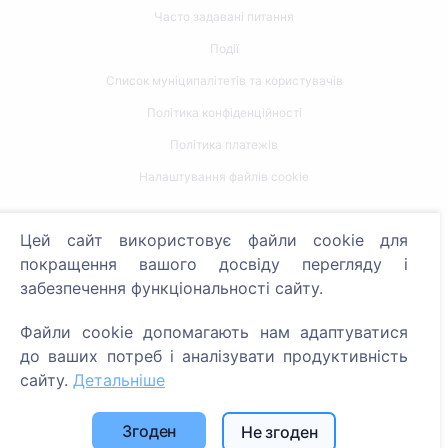
Часто задавані питання
Події
Список муніципалітетів та користувачів
Політика конфіденційності
Політика платежів
Налаштування файлів cookie
Пошук
Цей сайт використовує файли cookie для
Пошук померлих
покращення вашого досвіду перегляду і
забезпечення функціональності сайту.
Пошук кладовищ
Файли cookie допомагають нам адаптуватися
Послуги
до ваших потреб і аналізувати продуктивність
сайту.
Детальніше
Контакти
SIA "CEMETY", LV40103618951
Згоден
Не згоден