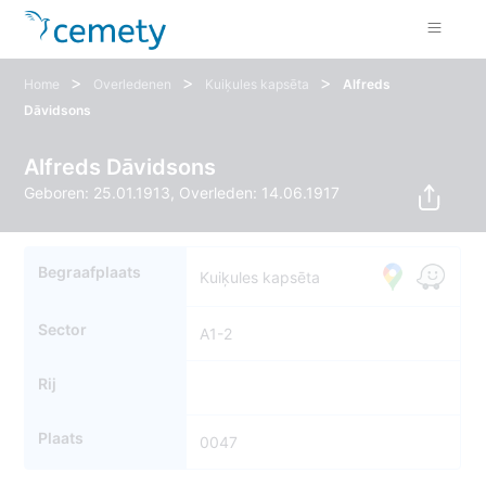
>
>
>
Home
Overledenen
Kuiķules kapsēta
Alfreds
Dāvidsons
Alfreds Dāvidsons
Geboren: 25.01.1913, Overleden: 14.06.1917
Begraafplaats
Kuiķules kapsēta
Sector
A1-2
Rij
Plaats
0047