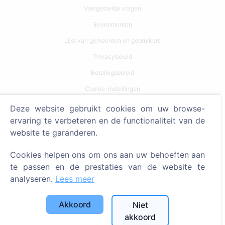
Veelgestelde vragen
Evenementen
Lijst van gemeenten en gebruikers
Privacybeleid
Betalingsbeleid
Cookie-instellingen
Deze website gebruikt cookies om uw browse-
Zoeken
ervaring te verbeteren en de functionaliteit van de
Zoeken naar overledenen
website te garanderen.
Zoeken naar begraafplaatsen
Cookies helpen ons om ons aan uw behoeften aan
te passen en de prestaties van de website te
Diensten
analyseren.
Lees meer
Contacten
Akkoord
Niet
SIA "CEMETY", LV40103618951
akkoord