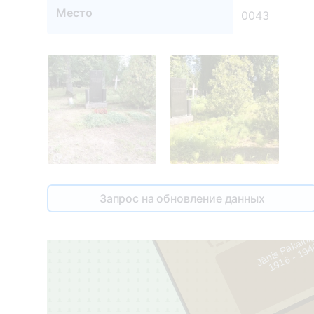
Место
0043
Запрос на обновление данных
Jānis Pakalni
1
9
1
6
-
1
9
4