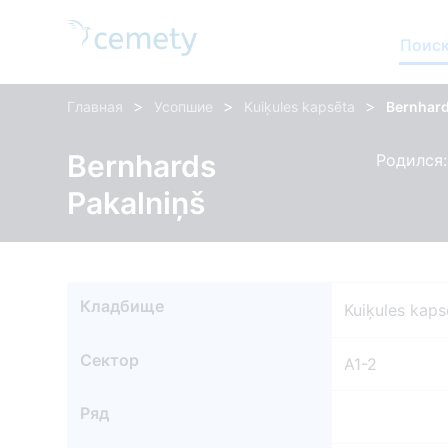
Поиск
>
>
>
Главная
Усопшие
Kuiķules kapsēta
Bernhard
Bernhards
Родился: 
Pakalniņš
Кладбище
Kuiķules kaps
Сектор
A1-2
Ряд