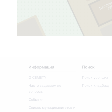
Bernhard
1
8
8
2
-
1
9
1
2
41
Информация
Поиск
О CEMETY
Поиск усопших
Часто задаваемые
Поиск кладбищ
вопросы
События
Список муниципалитетов и