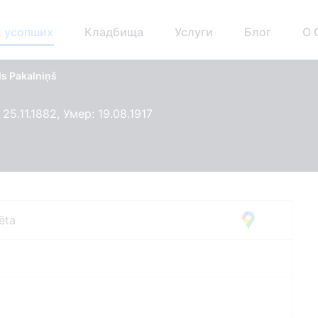
 усопших
Кладбища
Услуги
Блог
О 
s Pakalniņš
25.11.1882, Умер: 19.08.1917
ēta