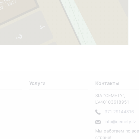
s Pakalniņš
7
4
5
Услуги
Контакты
SIA "CEMETY",
LV40103618951
371 29144816
info@cemety.lv
Мы работаем по вс
стране!