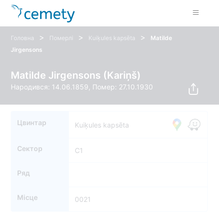
>
>
>
Головна
Померлі
Kuiķules kapsēta
Matilde
Jirgensons
Matilde Jirgensons (Kariņš)
Народився: 14.06.1859, Помер: 27.10.1930
Цвинтар
Kuiķules kapsēta
Сектор
C1
Ряд
Місце
0021