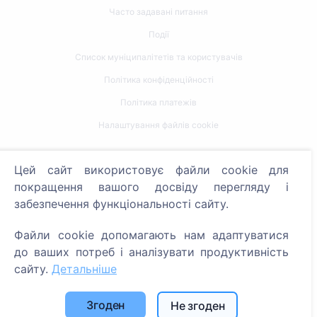
Часто задавані питання
Події
Список муніципалітетів та користувачів
Політика конфіденційності
Політика платежів
Налаштування файлів cookie
Пошук
Цей сайт використовує файли cookie для
Пошук померлих
покращення вашого досвіду перегляду і
забезпечення функціональності сайту.
Пошук кладовищ
Файли cookie допомагають нам адаптуватися
Послуги
до ваших потреб і аналізувати продуктивність
сайту.
Детальніше
Контакти
SIA "CEMETY", LV40103618951
Згоден
Не згоден