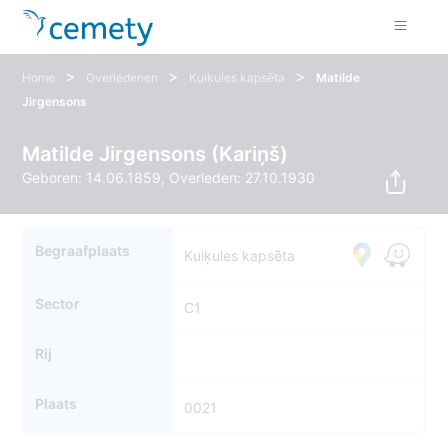
>
>
>
Home
Overledenen
Kuiķules kapsēta
Matilde
Jirgensons
Matilde Jirgensons (Kariņš)
Geboren: 14.06.1859, Overleden: 27.10.1930
Begraafplaats
Kuiķules kapsēta
Sector
C1
Rij
Plaats
0021