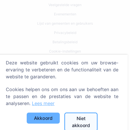
Veelgestelde vragen
Evenementen
Lijst van gemeenten en gebruikers
Privacybeleid
Betalingsbeleid
Cookie-instellingen
Deze website gebruikt cookies om uw browse-
Zoeken
ervaring te verbeteren en de functionaliteit van de
Zoeken naar overledenen
website te garanderen.
Zoeken naar begraafplaatsen
Cookies helpen ons om ons aan uw behoeften aan
te passen en de prestaties van de website te
Diensten
analyseren.
Lees meer
Contacten
Akkoord
Niet
SIA "CEMETY", LV40103618951
akkoord