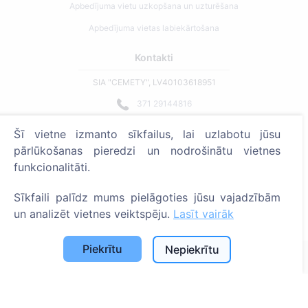
Apbedījuma vietu uzkopšana un uzturēšana
Apbedījuma vietas labiekārtošana
Kontakti
SIA "CEMETY", LV40103618951
371 29144816
info@cemety.lv
Šī vietne izmanto sīkfailus, lai uzlabotu jūsu
Strādājam visā Latvijā!
pārlūkošanas pieredzi un nodrošinātu vietnes
funkcionalitāti.
Sīkfaili palīdz mums pielāgoties jūsu vajadzībām
un analizēt vietnes veiktspēju.
Lasīt vairāk
Administratoriem
Piekrītu
Nepiekrītu
© 2013 - 2026 Cemety Visas tiesības aizsargātas
Privātuma politika un noteikumi.