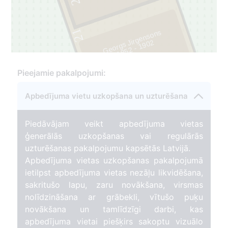
2
21
Georgs Jirgensons
2
1
8
5
2 -
1
9
0
1
Pieejamie pakalpojumi:
Apbedījuma vietu uzkopšana un uzturēšana
Piedāvājam veikt apbedījuma vietas
ģenerālās uzkopšanas vai regulārās
uzturēšanas pakalpojumu kapsētās Latvijā.
Apbedījuma vietas uzkopšanas pakalpojumā
ietilpst apbedījuma vietas nezāļu likvidēšana,
sakritušo lapu, zaru novākšana, virsmas
nolīdzināšana ar grābekli, vītušo puķu
novākšana un tamlīdzīgi darbi, kas
apbedījuma vietai piešķirs sakoptu vizuālo