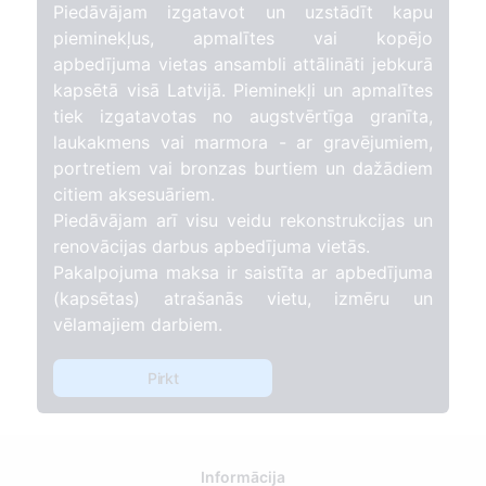
Piedāvājam izgatavot un uzstādīt kapu
pieminekļus, apmalītes vai kopējo
apbedījuma vietas ansambli attālināti jebkurā
kapsētā visā Latvijā. Pieminekļi un apmalītes
tiek izgatavotas no augstvērtīga granīta,
laukakmens vai marmora - ar gravējumiem,
portretiem vai bronzas burtiem un dažādiem
citiem aksesuāriem.
Piedāvājam arī visu veidu rekonstrukcijas un
renovācijas darbus apbedījuma vietās.
Pakalpojuma maksa ir saistīta ar apbedījuma
(kapsētas) atrašanās vietu, izmēru un
vēlamajiem darbiem.
Pirkt
Informācija