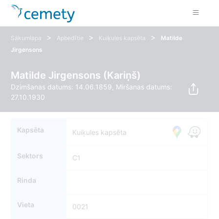
>
>
>
Sākumlapa
Apbedītie
Kuiķules kapsēta
Matilde
Jirgensons
Matilde Jirgensons (Kariņš)
Dzimšanas datums: 14.06.1859, Miršanas datums:
27.10.1930
Kapsēta
Kuiķules kapsēta
Sektors
C1
Rinda
Vieta
0021