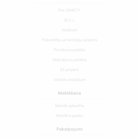
Par CEMETY
B.U.J.
Notikumi
Pašvaldību un lietotāju saraksts
Privātuma politika
Maksājumu politika
ES projekti
Sīkfailu iestatījumi
Meklēšana
Meklēt apbedīto
Meklēt kapsētu
Pakalpojumi