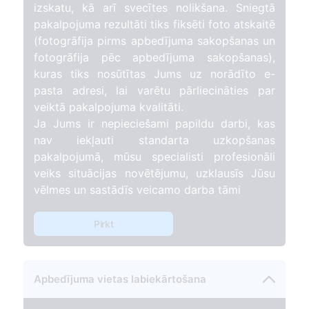
izskatu, kā arī svecītes nolikšana. Sniegtā
pakalpojuma rezultāti tiks fiksēti foto atskaitē
(fotogrāfija pirms apbedījuma sakopšanas un
fotogrāfija pēc apbedījuma sakopšanas),
kuras tiks nosūtītas Jums uz norādīto e-
pasta adresi, lai varētu pārliecināties par
veiktā pakalpojuma kvalitāti.
Ja Jums ir nepieciešami papildu darbi, kas
nav iekļauti standarta uzkopšanas
pakalpojumā, mūsu specialisti profesionāli
veiks situācijas novētējumu, uzklausīs Jūsu
vēlmes un sastādīs veicamo darba tāmi
Pirkt
Apbedījuma vietas labiekārtošana