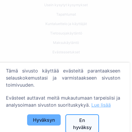
Usein kysytyt kysymykset
Tapahtumat
Kuntaluettelo ja käyttäjät
Tietosuojakäytäntö
Maksukäytäntö
Evästeasetukset
Haku
Tämä sivusto käyttää evästeitä parantaakseen
Etsi vainajia
selauskokemustasi ja varmistaakseen sivuston
toimivuuden.
Etsi hautausmaita
Evästeet auttavat meitä mukautumaan tarpeisiisi ja
Palvelut
analysoimaan sivuston suorituskykyä.
Lue lisää
Yhteystiedot
Hyväksyn
En
SIA "CEMETY", LV40103618951
hyväksy