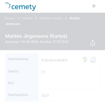
>
>
>
Etusivu
Vainajat
Kuiķules kapsēta
Matilde
Jirgensons
Matilde Jirgensons (Kariņš)
Syntynyt: 14.06.1859, Kuollut: 27.10.1930
Hautausmaa
Kuiķules kapsēta
Sektio
C1
Rivi
Hautapaikka
0021