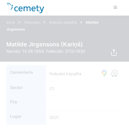
>
>
>
Inicio
Fallecidos
Kuiķules kapsēta
Matilde
Jirgensons
Matilde Jirgensons (Kariņš)
Nacido: 14.06.1859, Fallecido: 27.10.1930
Cementerio
Kuiķules kapsēta
Sector
C1
Fila
Lugar
0021