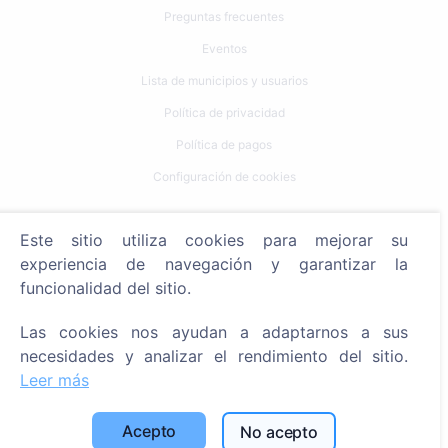
Preguntas frecuentes
Eventos
Lista de municipios y usuarios
Política de privacidad
Política de pagos
Configuración de cookies
Búsqueda
Este sitio utiliza cookies para mejorar su
Buscar fallecidos
experiencia de navegación y garantizar la
funcionalidad del sitio.
Buscar cementerios
Las cookies nos ayudan a adaptarnos a sus
Servicios
necesidades y analizar el rendimiento del sitio.
Leer más
Contactos
SIA "CEMETY", LV40103618951
Acepto
No acepto