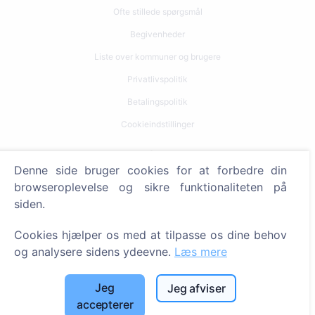
Ofte stillede spørgsmål
Begivenheder
Liste over kommuner og brugere
Privatlivspolitik
Betalingspolitik
Cookieindstillinger
Søg
Denne side bruger cookies for at forbedre din
Søg efter afdøde
browseroplevelse og sikre funktionaliteten på
siden.
Søg efter kirkegårde
Cookies hjælper os med at tilpasse os dine behov
Tjenester
og analysere sidens ydeevne.
Læs mere
Kontakt
Jeg
Jeg afviser
SIA "CEMETY", LV40103618951
accepterer