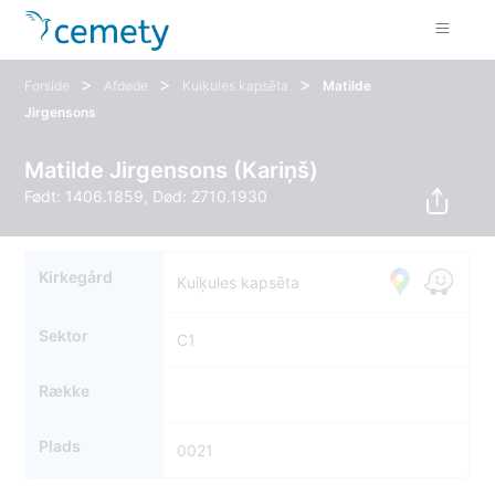
>
>
>
Forside
Afdøde
Kuiķules kapsēta
Matilde
Jirgensons
Matilde Jirgensons (Kariņš)
Født: 1406.1859, Død: 2710.1930
Kirkegård
Kuiķules kapsēta
Sektor
C1
Række
Plads
0021