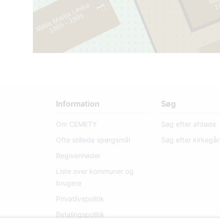
69
Milda Marija Leska
1
1
8
4
9 -
1
8
8
5
1
8
9
5
-
1
8
9
Information
Søg
Om CEMETY
Søg efter afdøde
Ofte stillede spørgsmål
Søg efter kirkegå
Begivenheder
Liste over kommuner og
brugere
Privatlivspolitik
Betalingspolitik