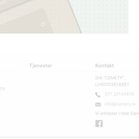
7
6
Tjenester
Kontakt
SIA "CEMETY",
LV40103618951
rde
371 29144816
info@cemety.lv
Vi arbejder i hele Da