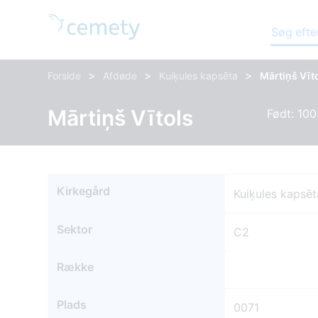
Søg efte
>
>
>
Forside
Afdøde
Kuiķules kapsēta
Mārtiņš Vīt
Mārtiņš Vītols
Født: 100
Kirkegård
Kuiķules kapsēt
Sektor
C2
Række
Plads
0071