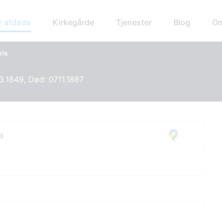
r afdøde
Kirkegårde
Tjenester
Blog
Om
ols
3.1849, Død: 0711.1887
a