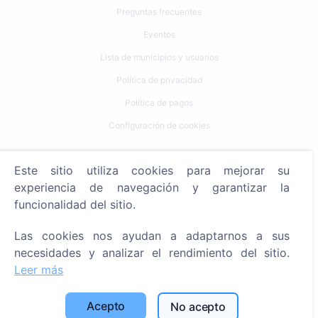
Preguntas frecuentes
Eventos
Lista de municipios y usuarios
Política de privacidad
Política de pagos
Configuración de cookies
Búsqueda
Este sitio utiliza cookies para mejorar su
Buscar fallecidos
experiencia de navegación y garantizar la
funcionalidad del sitio.
Buscar cementerios
Las cookies nos ayudan a adaptarnos a sus
Servicios
necesidades y analizar el rendimiento del sitio.
Leer más
Contactos
SIA "CEMETY", LV40103618951
Acepto
No acepto