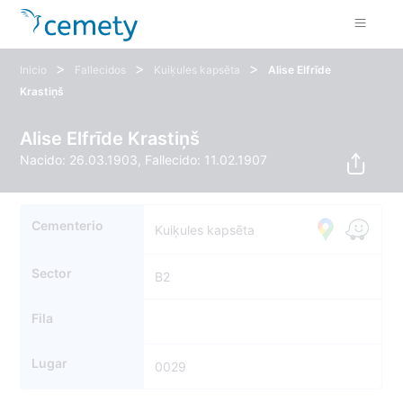
>
>
>
Inicio
Fallecidos
Kuiķules kapsēta
Alise Elfrīde
Krastiņš
Alise Elfrīde Krastiņš
Nacido: 26.03.1903, Fallecido: 11.02.1907
Cementerio
Kuiķules kapsēta
Sector
B2
Fila
Lugar
0029