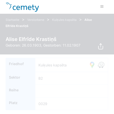
>
>
>
Startseite
Verstorbene
Kuiķules kapsēta
Alise
Elfrīde Krastiņš
Alise Elfrīde Krastiņš
Geboren: 26.03.1903, Gestorben: 11.02.1907
Friedhof
Kuiķules kapsēta
Sektor
B2
Reihe
Platz
0029