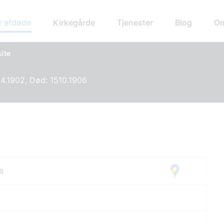
r afdøde
Kirkegårde
Tjenester
Blog
Om
īte
4.1902, Død: 1510.1906
a