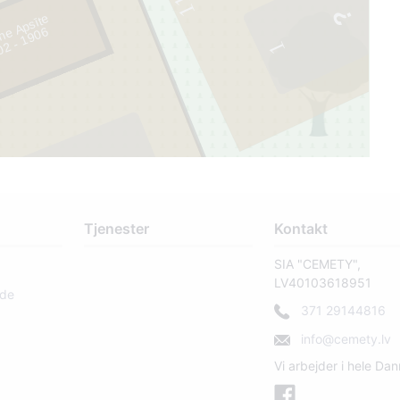
11
ne Apsīte
6
1
2
Tjenester
Kontakt
SIA "CEMETY",
LV40103618951
rde
371 29144816
info@cemety.lv
Vi arbejder i hele Da