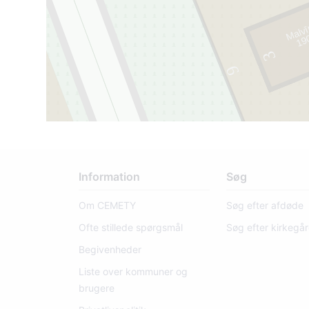
Malvī
1
9
0
2 -
1
9
0
3
9
Information
Søg
Om CEMETY
Søg efter afdøde
Ofte stillede spørgsmål
Søg efter kirkegå
Begivenheder
Liste over kommuner og
brugere