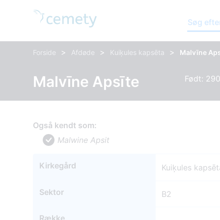
Søg efte
>
>
>
Forside
Afdøde
Kuiķules kapsēta
Malvīne Aps
Malvīne Apsīte
Født: 290
Også kendt som:
Malwine Apsit
Kirkegård
Kuiķules kapsēt
Sektor
B2
Række