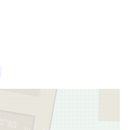
1
ra Pogule
34 - 2014
2