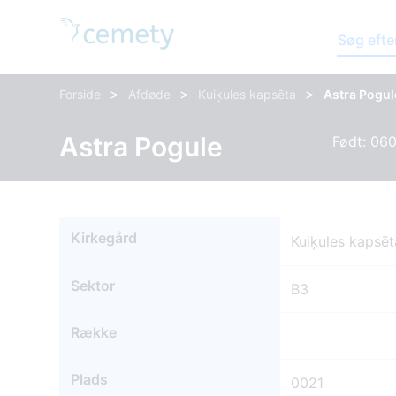
Søg efte
>
>
>
Forside
Afdøde
Kuiķules kapsēta
Astra Pogul
Astra Pogule
Født: 06
Kirkegård
Kuiķules kapsēt
Sektor
B3
Række
Plads
0021