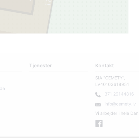
21
3
Tjenester
Kontakt
SIA "CEMETY",
LV40103618951
rde
371 29144816
info@cemety.lv
Vi arbejder i hele Da