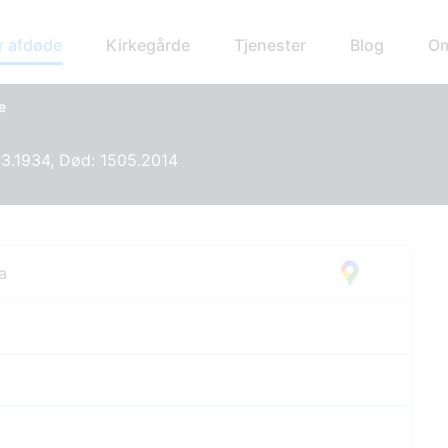
r afdøde
Kirkegårde
Tjenester
Blog
Om
e
03.1934, Død: 1505.2014
a