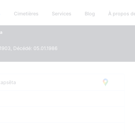
s
Cimetières
Services
Blog
À propos d
la
.1903, Décédé: 05.01.1986
kapsēta