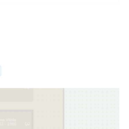
2
ma Vītola
03 - 1986
3