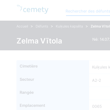
Rechercher des défunt
>
>
>
Accueil
Défunts
Kuiķules kapsēta
Zelma Vīto
Zelma Vītola
Né: 14.07
Cimetière
Kuiķules 
Secteur
A2-2
Rangée
Emplacement
0065