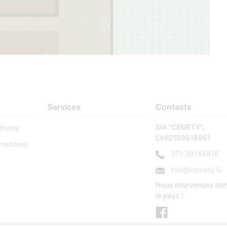
65
4
Services
Contacts
SIA "CEMETY",
éfunts
LV40103618951
metières
371 29144816
info@cemety.lv
Nous intervenons dan
le pays !