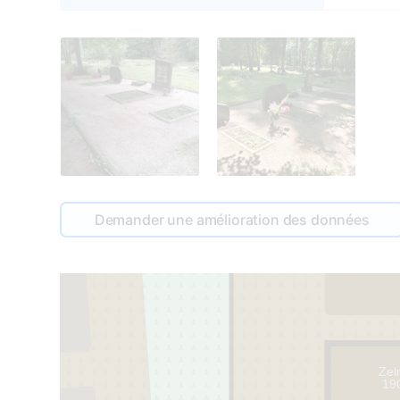
Demander une amélioration des données
Zel
19