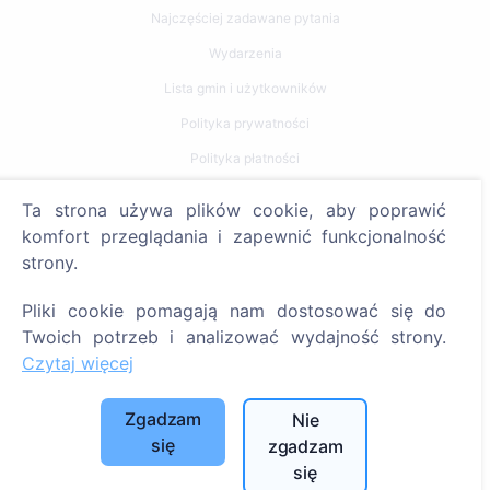
Najczęściej zadawane pytania
Wydarzenia
Lista gmin i użytkowników
Polityka prywatności
Polityka płatności
Ustawienia plików cookie
Ta strona używa plików cookie, aby poprawić
komfort przeglądania i zapewnić funkcjonalność
Szukaj
strony.
Szukaj zmarłych
Pliki cookie pomagają nam dostosować się do
Szukaj cmentarzy
Twoich potrzeb i analizować wydajność strony.
Czytaj więcej
Usługi
Zgadzam
Nie
Kontakty
się
zgadzam
SIA "CEMETY", LV40103618951
się