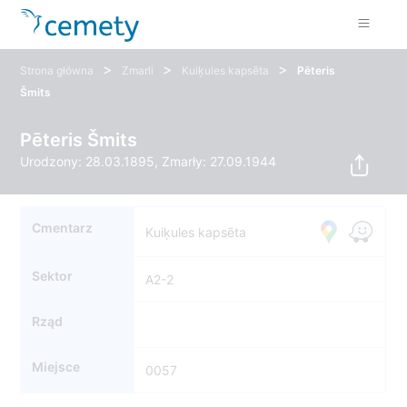
>
>
>
Strona główna
Zmarli
Kuiķules kapsēta
Pēteris
Šmits
Pēteris Šmits
Urodzony: 28.03.1895, Zmarły: 27.09.1944
Cmentarz
Kuiķules kapsēta
Sektor
A2-2
Rząd
Miejsce
0057