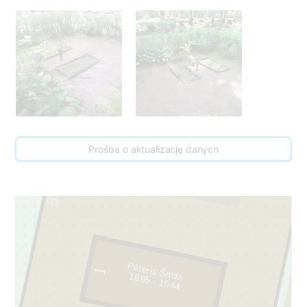
2
Prośba o aktualizację danych
57
Pēteris Šmits
1
1895 - 1944