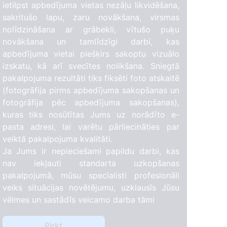
ietilpst apbedījuma vietas nezāļu likvidēšana,
sakritušo lapu, zaru novākšana, virsmas
nolīdzināšana ar grābekli, vītušo puķu
novākšana un tamlīdzīgi darbi, kas
apbedījuma vietai piešķirs sakoptu vizuālo
izskatu, kā arī svecītes nolikšana. Sniegtā
pakalpojuma rezultāti tiks fiksēti foto atskaitē
(fotogrāfija pirms apbedījuma sakopšanas un
fotogrāfija pēc apbedījuma sakopšanas),
kuras tiks nosūtītas Jums uz norādīto e-
pasta adresi, lai varētu pārliecināties par
1
veiktā pakalpojuma kvalitāti.
Ja Jums ir nepieciešami papildu darbi, kas
nav iekļauti standarta uzkopšanas
pakalpojumā, mūsu specialisti profesionāli
veiks situācijas novētējumu, uzklausīs Jūsu
vēlmes un sastādīs veicamo darba tāmi
2
59
Pirkt