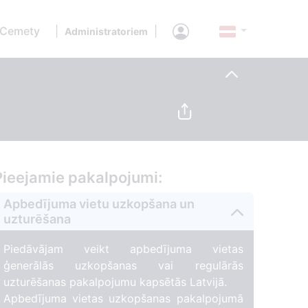
 Cemety
|
|
Administratoriem
Pieejamie pakalpojumi:
Apbedījuma vietu uzkopšana un
uzturēšana
Piedāvājam veikt apbedījuma vietas
ģenerālās uzkopšanas vai regulārās
uzturēšanas pakalpojumu kapsētās Latvijā.
Apbedījuma vietas uzkopšanas pakalpojumā