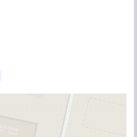
eris Šmits
95 - 1944