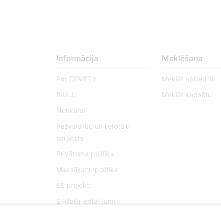
Informācija
Meklēšana
Par CEMETY
Meklēt apbedīto
B.U.J.
Meklēt kapsētu
Notikumi
Pašvaldību un lietotāju
saraksts
Privātuma politika
Maksājumu politika
ES projekti
Sīkfailu iestatījumi