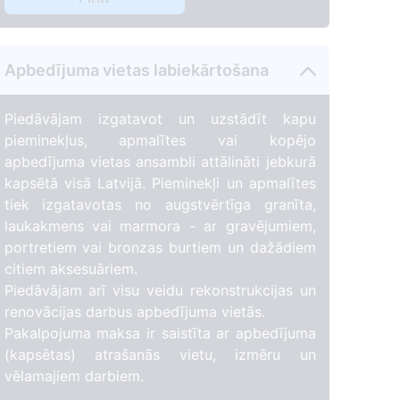
Apbedījuma vietas labiekārtošana
Piedāvājam izgatavot un uzstādīt kapu
pieminekļus, apmalītes vai kopējo
apbedījuma vietas ansambli attālināti jebkurā
kapsētā visā Latvijā. Pieminekļi un apmalītes
tiek izgatavotas no augstvērtīga granīta,
laukakmens vai marmora - ar gravējumiem,
portretiem vai bronzas burtiem un dažādiem
citiem aksesuāriem.
Piedāvājam arī visu veidu rekonstrukcijas un
renovācijas darbus apbedījuma vietās.
Pakalpojuma maksa ir saistīta ar apbedījuma
(kapsētas) atrašanās vietu, izmēru un
vēlamajiem darbiem.