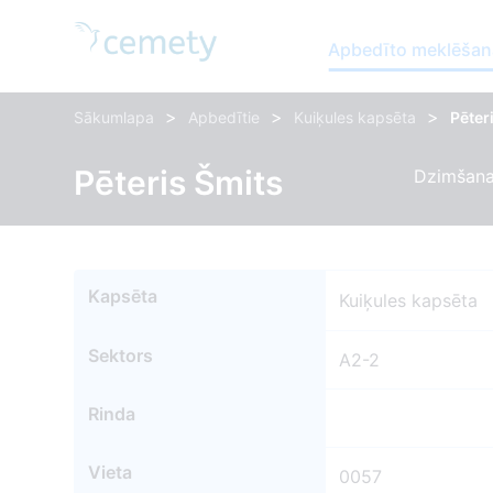
Apbedīto meklēšan
>
>
>
Sākumlapa
Apbedītie
Kuiķules kapsēta
Pēter
Pēteris Šmits
Dzimšana
Kapsēta
Kuiķules kapsēta
Sektors
A2-2
Rinda
Vieta
0057