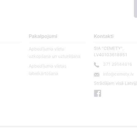
Pakalpojumi
Kontakti
SIA "CEMETY",
Apbedījuma vietu
LV40103618951
uzkopšana un uzturēšana
371 29144816
Apbedījuma vietas
labiekārtošana
info@cemety.lv
Strādājam visā Latvij