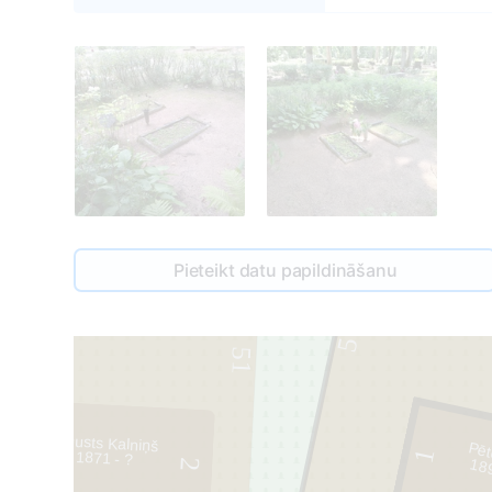
2
Pieteikt datu papildināšanu
57
51
Augusts Kalniņš
Pēt
1
1871 - ?
18
2