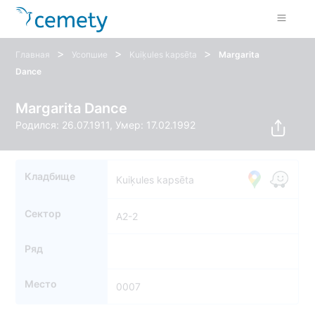
>
>
>
Главная
Усопшие
Kuiķules kapsēta
Margarita
Dance
Margarita Dance
Родился: 26.07.1911, Умер: 17.02.1992
Кладбище
Kuiķules kapsēta
Сектор
A2-2
Ряд
Место
0007