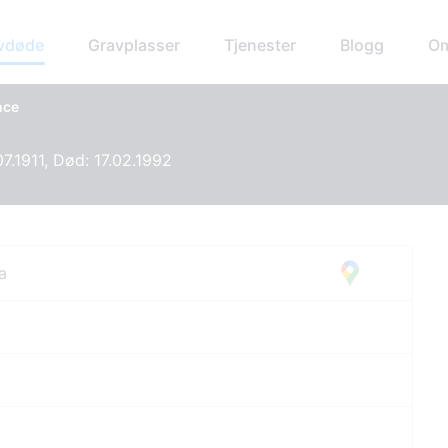
avdøde
Gravplasser
Tjenester
Blogg
Om
nce
07.1911, Død: 17.02.1992
a