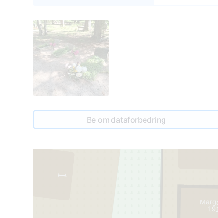
Be om dataforbedring
1
Marga
19