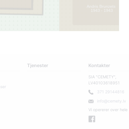
Andris Brunzets
1943 - 1943
1
Tjenester
Kontakter
SIA "CEMETY",
LV40103618951
sser
371 29144816
info@cemety.lv
Vi opererer over hele 