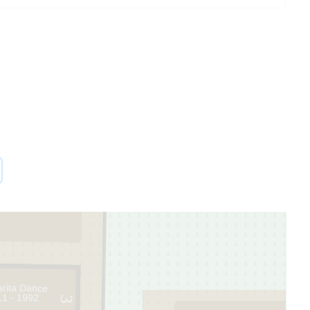
2
7
rita Dance
11 - 1992
3