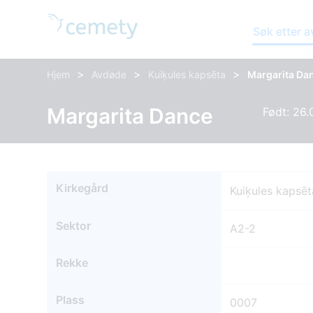
Søk etter 
>
>
>
Hjem
Avdøde
Kuiķules kapsēta
Margarita Da
Margarita Dance
Født: 26.
Kirkegård
Kuiķules kapsēt
Sektor
A2-2
Rekke
Plass
0007