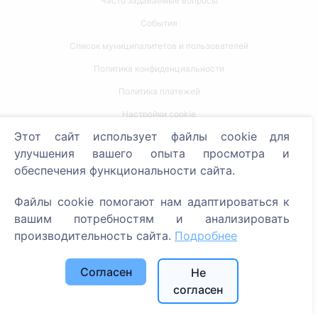
Часто задаваемые вопросы
События
Список муниципалитетов и пользователей
Политика конфиденциальности
Политика платежей
Настройки cookie
Этот сайт использует файлы cookie для
Поиск
улучшения вашего опыта просмотра и
обеспечения функциональности сайта.
Поиск усопших
Поиск кладбищ
Файлы cookie помогают нам адаптироваться к
вашим потребностям и анализировать
Услуги
производительность сайта.
Подробнее
Контакты
Согласен
Не
согласен
SIA "CEMETY", LV40103618951
371 29144816