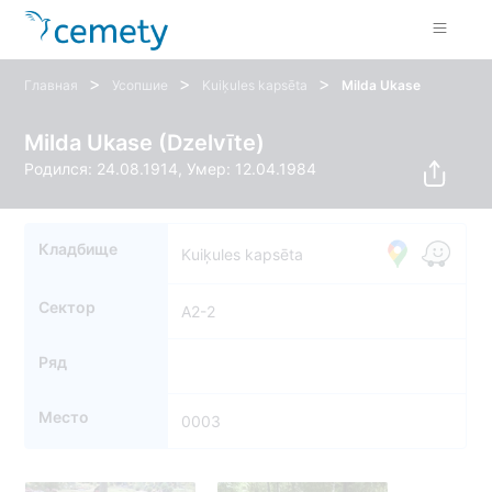
>
>
>
Главная
Усопшие
Kuiķules kapsēta
Milda Ukase
Milda Ukase (Dzelvīte)
Родился: 24.08.1914, Умер: 12.04.1984
Кладбище
Kuiķules kapsēta
Сектор
A2-2
Ряд
Место
0003