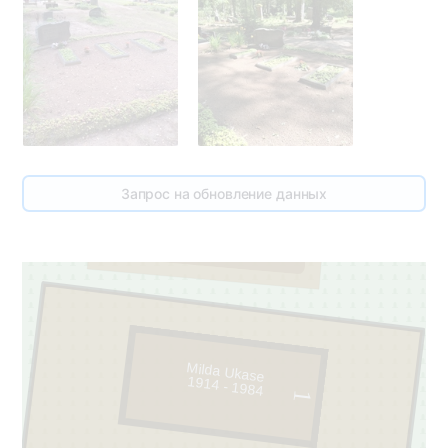
1
Запрос на обновление данных
4
Milda Ukase
1914 - 1984
1