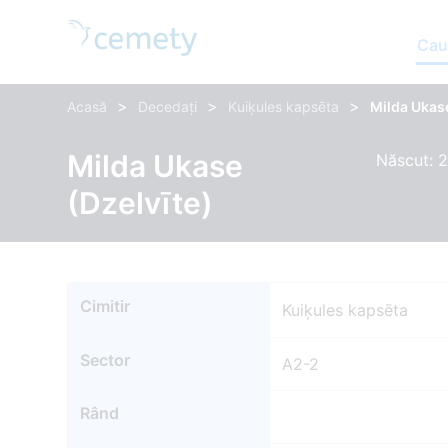
Cau
>
>
>
Acasă
Decedați
Kuiķules kapsēta
Milda Ukas
Milda Ukase
Născut: 2
(Dzelvīte)
Cimitir
Kuiķules kapsēta
Sector
A2-2
Rând