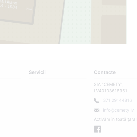
lda Ukase
14 - 1984
1
2
3
Servicii
Contacte
SIA "CEMETY",
LV40103618951
371 29144816
info@cemety.lv
Activăm în toată țara!