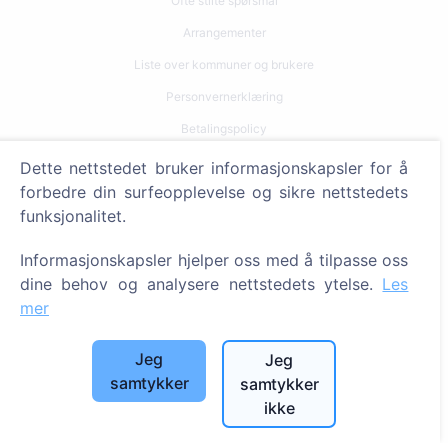
Ofte stilte spørsmål
Arrangementer
Liste over kommuner og brukere
Personvernerklæring
Betalingspolicy
Innstillinger for informasjonskapsler
Dette nettstedet bruker informasjonskapsler for å
forbedre din surfeopplevelse og sikre nettstedets
Søk
funksjonalitet.
Søk etter avdøde
Informasjonskapsler hjelper oss med å tilpasse oss
Søk etter gravplasser
dine behov og analysere nettstedets ytelse.
Les
mer
Tjenester
Jeg
Jeg
Kontakter
samtykker
samtykker
ikke
SIA "CEMETY", LV40103618951
371 29144816