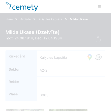
>
>
>
Hjem
Avdøde
Kuiķules kapsēta
Milda Ukase
Milda Ukase (Dzelvīte)
Født: 24.08.1914, Død: 12.04.1984
Kirkegård
Kuiķules kapsēta
Sektor
A2-2
Rekke
Plass
0003