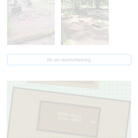
1
Be om dataforbedring
4
Milda Ukase
1914 - 1984
1