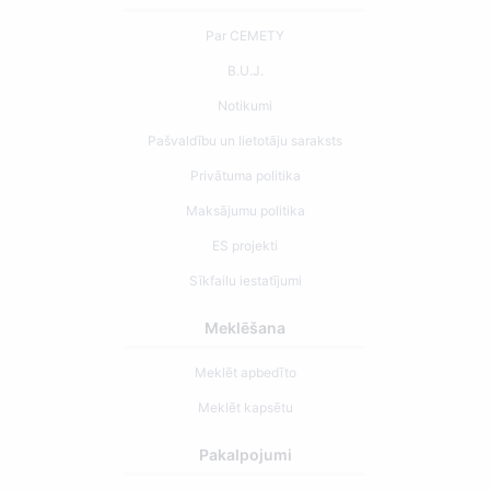
Par CEMETY
B.U.J.
Notikumi
Pašvaldību un lietotāju saraksts
Privātuma politika
Maksājumu politika
ES projekti
Sīkfailu iestatījumi
Meklēšana
Meklēt apbedīto
Meklēt kapsētu
Pakalpojumi