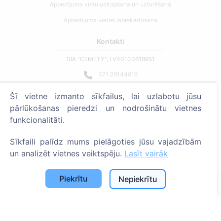
Apbedījuma vietu uzkopšana un uzturēšana
Apbedījuma vietas labiekārtošana
Kontakti
SIA "CEMETY", LV40103618951
371 29144816
info@cemety.lv
Šī vietne izmanto sīkfailus, lai uzlabotu jūsu
Strādājam visā Latvijā!
pārlūkošanas pieredzi un nodrošinātu vietnes
funkcionalitāti.
Sīkfaili palīdz mums pielāgoties jūsu vajadzībām
un analizēt vietnes veiktspēju.
Lasīt vairāk
Administratoriem
Piekrītu
Nepiekrītu
© 2013 - 2026 Cemety Visas tiesības aizsargātas
Privātuma politika un noteikumi.