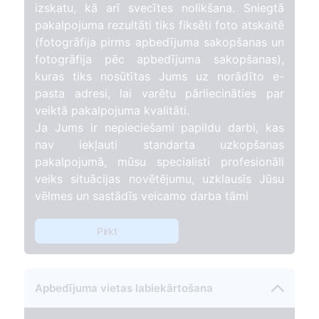
izskatu, kā arī svecītes nolikšana. Sniegtā
pakalpojuma rezultāti tiks fiksēti foto atskaitē
(fotogrāfija pirms apbedījuma sakopšanas un
fotogrāfija pēc apbedījuma sakopšanas),
kuras tiks nosūtītas Jums uz norādīto e-
pasta adresi, lai varētu pārliecināties par
veiktā pakalpojuma kvalitāti.
Ja Jums ir nepieciešami papildu darbi, kas
nav iekļauti standarta uzkopšanas
pakalpojumā, mūsu specialisti profesionāli
veiks situācijas novētējumu, uzklausīs Jūsu
vēlmes un sastādīs veicamo darba tāmi
Pirkt
Apbedījuma vietas labiekārtošana