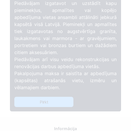
Piedāvājam izgatavot un uzstādīt kapu
pieminekļus, apmalītes vai kopējo
apbedījuma vietas ansambli attālināti jebkurā
kapsētā visā Latvijā. Pieminekļi un apmalītes
tiek izgatavotas no augstvērtīga granīta,
laukakmens vai marmora - ar gravējumiem,
portretiem vai bronzas burtiem un dažādiem
citiem aksesuāriem.
Piedāvājam arī visu veidu rekonstrukcijas un
renovācijas darbus apbedījuma vietās.
Pakalpojuma maksa ir saistīta ar apbedījuma
(kapsētas) atrašanās vietu, izmēru un
vēlamajiem darbiem.
Pirkt
Informācija