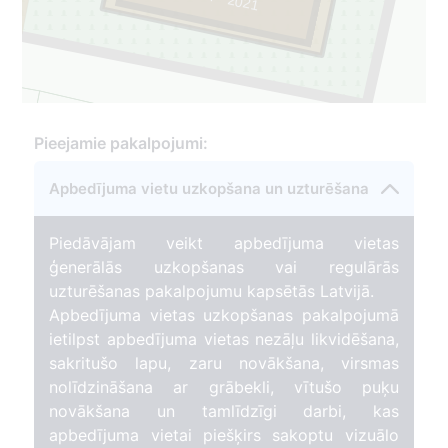
Pieejamie pakalpojumi:
Apbedījuma vietu uzkopšana un uzturēšana
Piedāvājam veikt apbedījuma vietas
ģenerālās uzkopšanas vai regulārās
uzturēšanas pakalpojumu kapsētās Latvijā.
Apbedījuma vietas uzkopšanas pakalpojumā
ietilpst apbedījuma vietas nezāļu likvidēšana,
sakritušo lapu, zaru novākšana, virsmas
nolīdzināšana ar grābekli, vītušo puķu
novākšana un tamlīdzīgi darbi, kas
apbedījuma vietai piešķirs sakoptu vizuālo