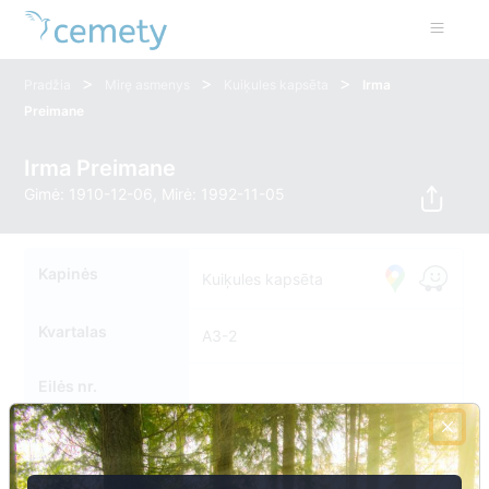
>
>
>
Pradžia
Mirę asmenys
Kuiķules kapsēta
Irma
Preimane
Irma Preimane
Gimė: 1910-12-06, Mirė: 1992-11-05
Kapinės
Kuiķules kapsēta
Kvartalas
A3-2
Eilės nr.
Kapavietės nr.
0011