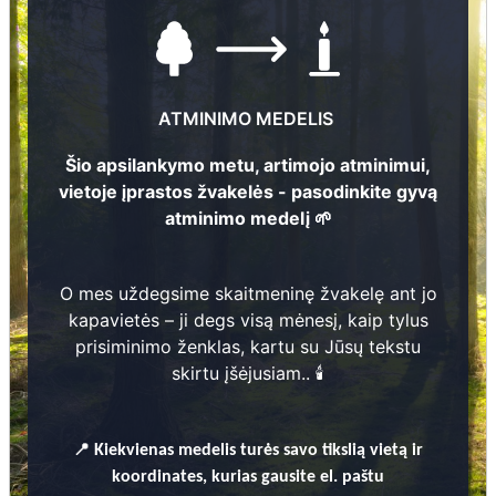
ATMINIMO MEDELIS
Šio apsilankymo metu, artimojo atminimui,
vietoje įprastos žvakelės - pasodinkite gyvą
atminimo medelį 🌱
Nuotraukų ir duomenų atnaujinimas
9
11
O mes uždegsime skaitmeninę žvakelę ant jo
Visvaldis Celmiņš
kapavietės – ji degs visą mėnesį, kaip tylus
1940 - 2019
prisiminimo ženklas, kartu su Jūsų tekstu
3
skirtu įšėjusiam.. 🕯️
Irma Preimane
2
1910 - 1992
📍
Kiekvienas
medelis turės savo tikslią vietą ir
Juris Celmiņš
1944 - 2021
4
koordinates, kurias gausite el. paštu