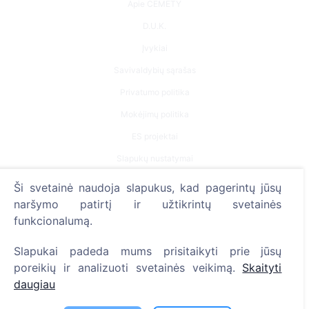
Apie CEMETY
D.U.K.
Įvykiai
Savivaldybių sąrašas
Privatumo politika
Mokėjimų politika
ES projektai
Slapukų nustatymai
Ši svetainė naudoja slapukus, kad pagerintų jūsų
Paieška
naršymo patirtį ir užtikrintų svetainės
Velionių paieška
funkcionalumą.
Kapinių paieška
Slapukai padeda mums prisitaikyti prie jūsų
poreikių ir analizuoti svetainės veikimą.
Skaityti
Paslaugos
daugiau
Kontaktai