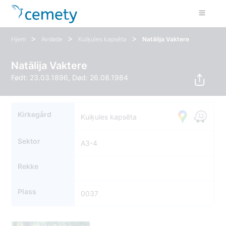
>
>
>
Hjem
Avdøde
Kuiķules kapsēta
Natālija Vaktere
Natālija Vaktere
Født: 23.03.1896, Død: 26.08.1984
Kirkegård
Kuiķules kapsēta
Sektor
A3-4
Rekke
Plass
0037