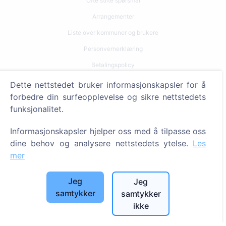
Ofte stilte spørsmål
Arrangementer
Liste over kommuner og brukere
Personvernerklæring
Betalingspolicy
Innstillinger for informasjonskapsler
Dette nettstedet bruker informasjonskapsler for å
forbedre din surfeopplevelse og sikre nettstedets
Søk
funksjonalitet.
Søk etter avdøde
Informasjonskapsler hjelper oss med å tilpasse oss
Søk etter gravplasser
dine behov og analysere nettstedets ytelse.
Les
mer
Tjenester
Jeg
Jeg
Kontakter
samtykker
samtykker
ikke
SIA "CEMETY", LV40103618951
371 29144816