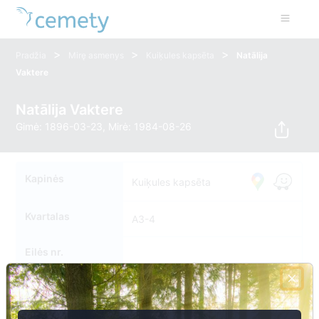
>
>
>
Pradžia
Mirę asmenys
Kuiķules kapsēta
Natālija
Vaktere
Natālija Vaktere
Gimė: 1896-03-23, Mirė: 1984-08-26
Kapinės
Kuiķules kapsēta
Kvartalas
A3-4
Eilės nr.
Kapavietės nr.
0037