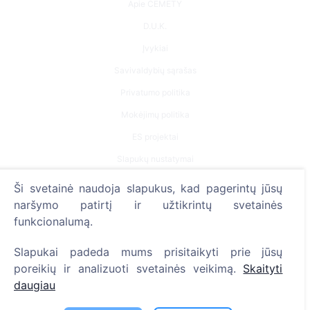
Apie CEMETY
D.U.K.
Įvykiai
Savivaldybių sąrašas
Privatumo politika
Mokėjimų politika
ES projektai
Slapukų nustatymai
Ši svetainė naudoja slapukus, kad pagerintų jūsų
Paieška
naršymo patirtį ir užtikrintų svetainės
Velionių paieška
funkcionalumą.
Kapinių paieška
Slapukai padeda mums prisitaikyti prie jūsų
poreikių ir analizuoti svetainės veikimą.
Skaityti
Paslaugos
daugiau
Kontaktai