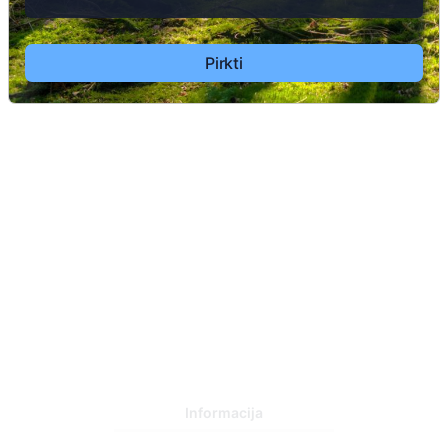
Pirkti
2
37
Informacija