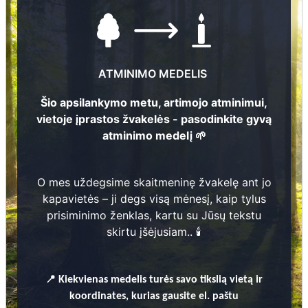
ATMINIMO MEDELIS
Šio apsilankymo metu, artimojo atminimui,
vietoje įprastos žvakelės - pasodinkite gyvą
atminimo medelį 🌱
Nuotraukų ir duomenų atnaujinimas
3
O mes uždegsime skaitmeninę žvakelę ant jo
kapavietės – ji degs visą mėnesį, kaip tylus
prisiminimo ženklas, kartu su Jūsų tekstu
skirtu įšėjusiam.. 🕯️
Natālija Vaktere
1
8
9
6
- 1
9
8
4
📍
Kiekvienas
medelis turės savo tikslią vietą ir
koordinates, kurias gausite el. paštu
1