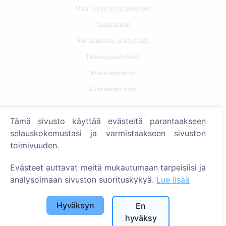
Usein kysytyt kysymykset
Tapahtumat
Kuntaluettelo ja käyttäjät
Tietosuojakäytäntö
Maksukäytäntö
Evästeasetukset
Haku
Tämä sivusto käyttää evästeitä parantaakseen
Etsi vainajia
selauskokemustasi ja varmistaakseen sivuston
toimivuuden.
Etsi hautausmaita
Evästeet auttavat meitä mukautumaan tarpeisiisi ja
Palvelut
analysoimaan sivuston suorituskykyä.
Lue lisää
Yhteystiedot
Hyväksyn
En
SIA "CEMETY", LV40103618951
hyväksy