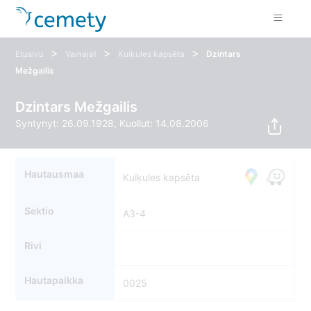
>
>
>
Etusivu
Vainajat
Kuiķules kapsēta
Dzintars
Mežgailis
Dzintars Mežgailis
Syntynyt: 26.09.1928, Kuollut: 14.08.2006
Hautausmaa
Kuiķules kapsēta
Sektio
A3-4
Rivi
Hautapaikka
0025