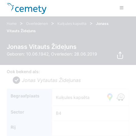
>
>
>
Home
Overledenen
Kuiķules kapsēta
Jonass
Vitauts Žideļuns
Jonass Vitauts Žideļuns
Geboren: 10.06.1942, Overleden: 28.06.2019
Ook bekend als:
Jonas Vytautas Žideļunas
Begraafplaats
Kuiķules kapsēta
Sector
B4
Rij