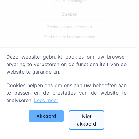
Cookie-instellingen
Zoeken
Zoeken naar overledenen
Zoeken naar begraafplaatsen
Diensten
Deze website gebruikt cookies om uw browse-
ervaring te verbeteren en de functionaliteit van de
Contacten
website te garanderen.
SIA "CEMETY", LV40103618951
Cookies helpen ons om ons aan uw behoeften aan
371 29144816
te passen en de prestaties van de website te
info@cemety.lv
analyseren.
Lees meer
Wij opereren door het hele land!
Akkoord
Niet
akkoord
Beheerders