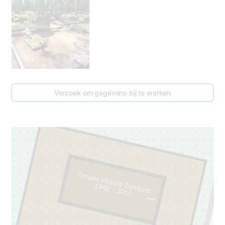
Verzoek om gegevens bij te werken
Jonass Vitauts Žideļuns
1942 - 2019
1