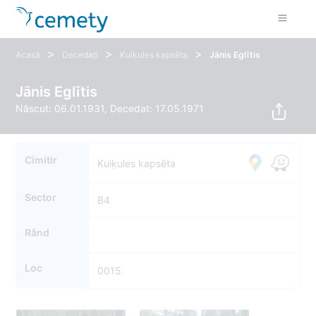
>
>
>
Acasă
Decedați
Kuiķules kapsēta
Jānis Eglītis
Jānis Eglītis
Născut: 06.01.1931, Decedat: 17.05.1971
Cimitir
Kuiķules kapsēta
Sector
B4
Rând
Loc
0015