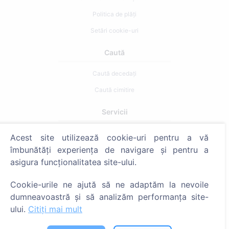
Politica de plăți
Setări cookie-uri
Caută
Caută decedați
Caută cimitire
Servicii
Acest site utilizează cookie-uri pentru a vă
Contacte
îmbunătăți experiența de navigare și pentru a
SIA "CEMETY", LV40103618951
asigura funcționalitatea site-ului.
371 29144816
Cookie-urile ne ajută să ne adaptăm la nevoile
info@cemety.lv
dumneavoastră și să analizăm performanța site-
Activăm în toată țara!
ului.
Citiți mai mult