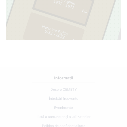
Jānis Eglītis
1
9
3
1
- 1
9
7
1
2
Hermīne Eglīte
1
9
3
5
- 2
0
2
2
3
15
Informații
Despre CEMETY
Întrebări frecvente
Evenimente
Listă a comunelor și a utilizatorilor
Politica de confidențialitate