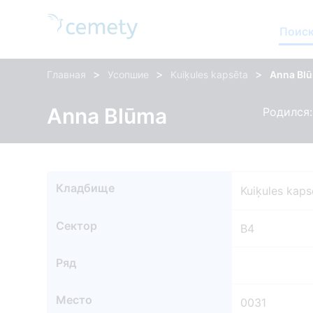
Поиск
>
>
>
Главная
Усопшие
Kuiķules kapsēta
Anna Bl
Anna Blūma
Родился: 
Кладбище
Kuiķules kaps
Сектор
B4
Ряд
Место
0031