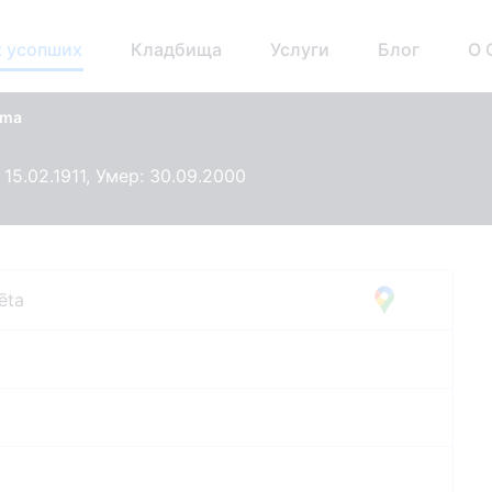
 усопших
Кладбища
Услуги
Блог
О 
ūma
15.02.1911, Умер: 30.09.2000
ēta