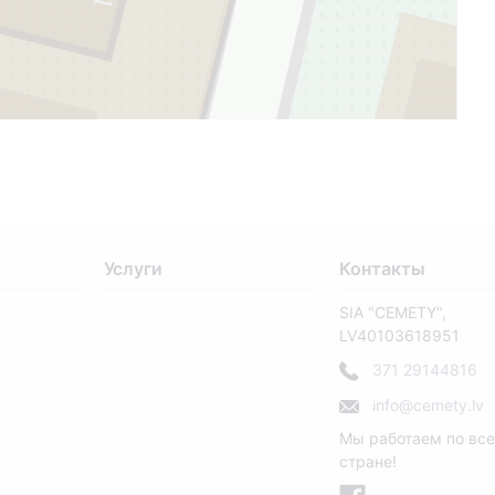
1
2
31
Услуги
Контакты
SIA "CEMETY",
LV40103618951
371 29144816
info@cemety.lv
Мы работаем по вс
стране!