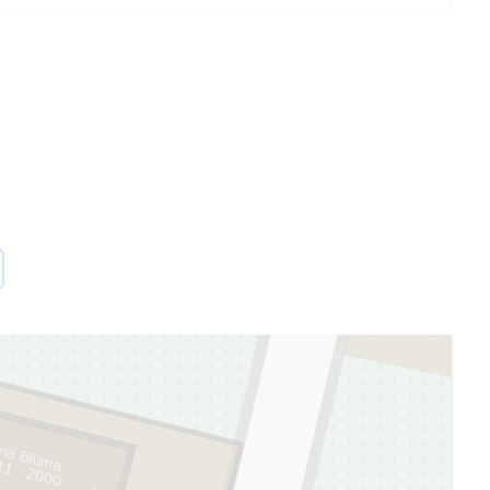
na Blūma
11 - 2000